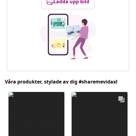
Ladda upp bild
Våra produkter, stylade av dig #sharemevidaxl