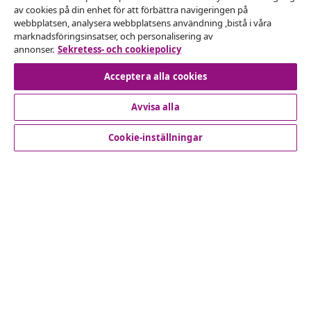
Avbryta avtalet
av cookies på din enhet för att förbättra navigeringen på
webbplatsen, analysera webbplatsens användning ,bistå i våra
Skicka in en begäran om uttag för din beställning.
marknadsföringsinsatser, och personalisering av
annonser.
Sekretess- och cookiepolicy
Avbryta avtalet
Acceptera alla cookies
Avvisa alla
Kundservice
Cookie-inställningar
Företag
vidaXL
Upptäck mer