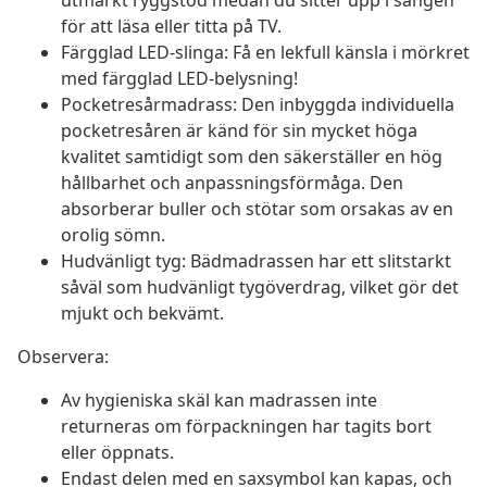
utmärkt ryggstöd medan du sitter upp i sängen
för att läsa eller titta på TV.
Färgglad LED-slinga: Få en lekfull känsla i mörkret
med färgglad LED-belysning!
Pocketresårmadrass: Den inbyggda individuella
pocketresåren är känd för sin mycket höga
kvalitet samtidigt som den säkerställer en hög
hållbarhet och anpassningsförmåga. Den
absorberar buller och stötar som orsakas av en
orolig sömn.
Hudvänligt tyg: Bädmadrassen har ett slitstarkt
såväl som hudvänligt tygöverdrag, vilket gör det
mjukt och bekvämt.
Observera:
Av hygieniska skäl kan madrassen inte
returneras om förpackningen har tagits bort
eller öppnats.
Endast delen med en saxsymbol kan kapas, och