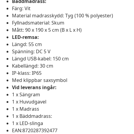
Bäddmadrass:
Färg: Vit
Material madrasskydd: Tyg (100 % polyester)
Fyllnadsmaterial: Skum
Mått: 90 x 190 x 5 cm (B x L x H)
LED-remsa:
Längd: 55 cm
Spänning: DC 5 V
Längd USB-kabel: 150 cm
Kabellängd: 30 cm
IP-klass: IP65
Med klippbar saxsymbol
Vid leverans ingår:
1 x Sängram
1 x Huvudgavel
1 x Madrass
1 x Bäddmadrass:
1 x LED-slinga
EAN:8720287392477