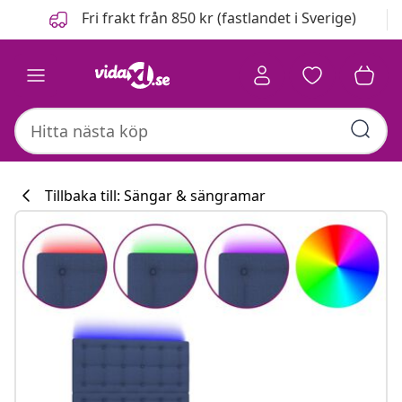
Föregående
Nästa
Fri frakt från 850 kr (fastlandet i Sverige)
Tillbaka till: Sängar & sängramar