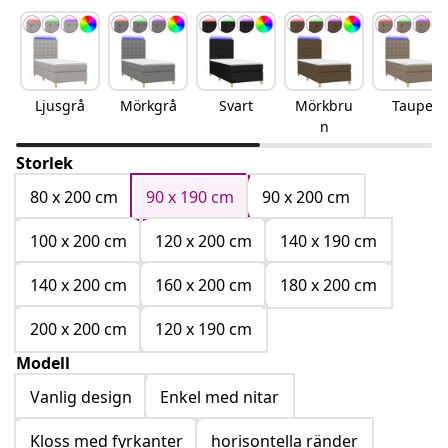
Ljusgrå
Mörkgrå
Svart
Mörkbru
Taupe
n
Storlek
80 x 200 cm
90 x 190 cm
90 x 200 cm
100 x 200 cm
120 x 200 cm
140 x 190 cm
140 x 200 cm
160 x 200 cm
180 x 200 cm
200 x 200 cm
120 x 190 cm
Modell
Vanlig design
Enkel med nitar
Kloss med fyrkanter
horisontella ränder