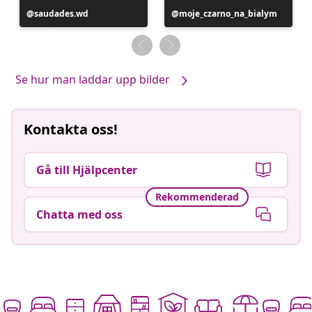
Inlägg
saudades.wd
Inlägg
moje_czarno_na_bialym
publicerat
publicerat
av
av
Se hur man laddar upp bilder
Kontakta oss!
Gå till Hjälpcenter
Rekommenderad
Chatta med oss