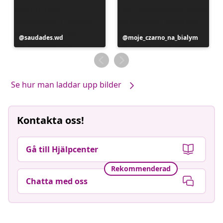
Inlägg
saudades.wd
Inlägg
moje_czarno_na_bialym
publicerat
publicerat
av
av
Se hur man laddar upp bilder
Kontakta oss!
Gå till Hjälpcenter
Rekommenderad
Chatta med oss