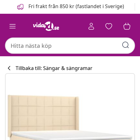
Föregående
Nästa
Fri frakt från 850 kr (fastlandet i Sverige)
Tillbaka till: Sängar & sängramar