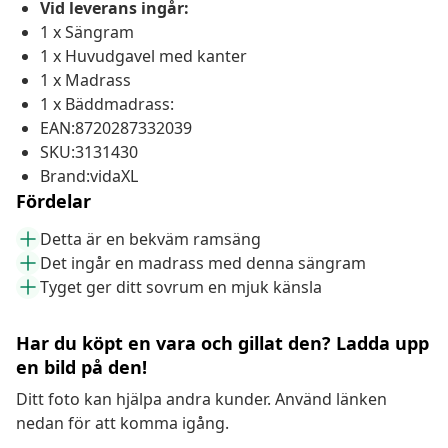
Vid leverans ingår:
1 x Sängram
1 x Huvudgavel med kanter
1 x Madrass
1 x Bäddmadrass:
EAN:8720287332039
SKU:3131430
Brand:vidaXL
Fördelar
Detta är en bekväm ramsäng
Det ingår en madrass med denna sängram
Tyget ger ditt sovrum en mjuk känsla
Har du köpt en vara och gillat den? Ladda upp
en bild på den!
Ditt foto kan hjälpa andra kunder. Använd länken
nedan för att komma igång.