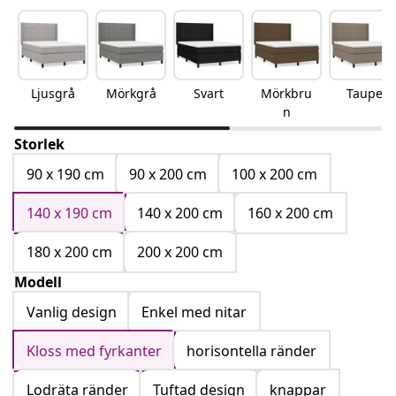
Ljusgrå
Mörkgrå
Svart
Mörkbru
Taupe
n
Storlek
90 x 190 cm
90 x 200 cm
100 x 200 cm
140 x 190 cm
140 x 200 cm
160 x 200 cm
180 x 200 cm
200 x 200 cm
Modell
Vanlig design
Enkel med nitar
Kloss med fyrkanter
horisontella ränder
Lodräta ränder
Tuftad design
knappar