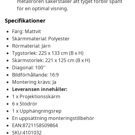
metallrören säkerställer att tyget förblir spänt
för en optimal visning.
Specifikationer
Färg: Mattvit
Skärmmaterial: Polyester
Rörmaterial: Järn
Tygstorlek: 225 x 133 cm (B x H)
Skärmstorlek: 221 x 125 cm (B x H)
Diagonal: 100''
Bildförhållande: 16:9
Montering krävs: Ja
Leveransen innehåller:
1 x Projektionsskärm
6 x Stödrör
1 x Upphängningsrep
En uppsättning monteringstillbehör
EAN:8721158509864
SKU:4101032