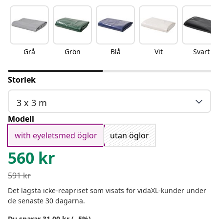
Grå
Grön
Blå
Vit
Svart
Storlek
3 x 3 m
Modell
with eyeletsmed öglor
utan öglor
560
kr
591
kr
Det lägsta icke-reapriset som visats för vidaXL-kunder under
de senaste 30 dagarna.
Du sparar 31.00 kr (- 5%)