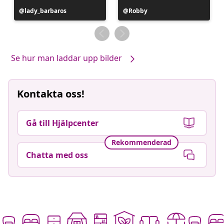
Inlägg
lady_barbaros
Inlägg
Robby
publicerat
publicerat
av
av
Se hur man laddar upp bilder
Kontakta oss!
Gå till Hjälpcenter
Rekommenderad
Chatta med oss