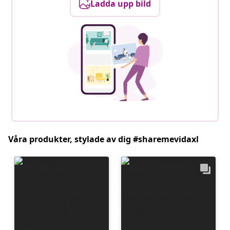
Ladda upp bild
Våra produkter, stylade av dig #sharemevidaxl