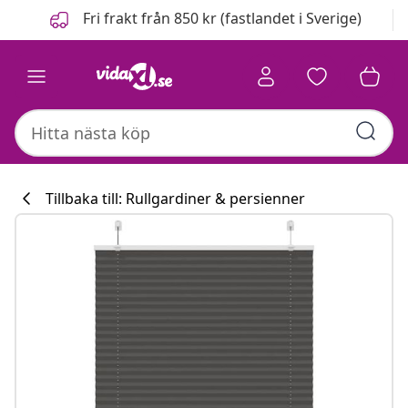
Föregående
Nästa
Fri frakt från 850 kr (fastlandet i Sverige)
Tillbaka till: Rullgardiner & persienner