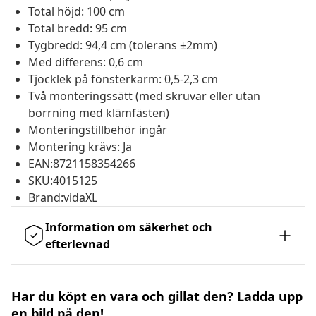
Total höjd: 100 cm
Total bredd: 95 cm
Tygbredd: 94,4 cm (tolerans ±2mm)
Med differens: 0,6 cm
Tjocklek på fönsterkarm: 0,5-2,3 cm
Två monteringssätt (med skruvar eller utan
borrning med klämfästen)
Monteringstillbehör ingår
Montering krävs: Ja
EAN:8721158354266
SKU:4015125
Brand:vidaXL
Information om säkerhet och
efterlevnad
Har du köpt en vara och gillat den? Ladda upp
en bild på den!