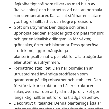
lågkolhaltigt stål som tillverkas med hjälp av
”kallvalsning” och bearbetas vid nästan normala
rumstemperaturer. Kallvalsat stål har en slätare
yta, högre hållfasthet och högre precision.
Gott om utrymme: Den djupa och breda
upphöjda bädden erbjuder gott om plats för jord
och ger en idealisk odlingsmiljö för växter,
grönsaker, örter och blommor. Dess generösa
storlek möjliggör mångsidiga
planteringsalternativ, perfekt för alla trädgårdar
eller utomhusutrymmen.
Förbättrad stabilitet: Den här blomlådan är
utrustad med invändiga stödfästen som
garanterar pålitlig robusthet och stabilitet. Den
förstärkta konstruktionen håller strukturen
säker, även när den är fylld med jord, vilket ger
långsiktig hållbarhet för dina trädgårdsbehov.
Dekorativt tilltalande: Denna planteringslåda är