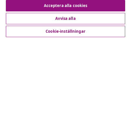
Avbryta avtalet
Acceptera alla cookies
Avvisa alla
Kundservice
Cookie-inställningar
Företag
vidaXL
Upptäck mer
© 2008-2026 vidaXL www.vidaxl.se är en webbshop från
vidaXL Marketplace International B.V.