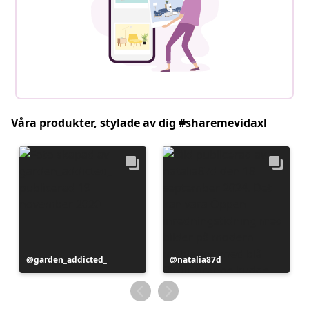
Våra produkter, stylade av dig #sharemevidaxl
Inlägg
garden_addicted_
Inlägg
natalia87d
publicerat
publicerat
av
av