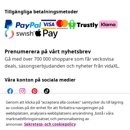
Tillgängliga betalningsmetoder
Prenumerera på vårt nyhetsbrev
Gå med över 700 000 shoppare som får veckovisa
deals, säsongserbjudanden och nyheter från vidaXL.
Våra konton på sociala medier
Genom att klicka på "acceptera alla cookies" samtycker du till lagring
Avbryta avtalet
av cookies på din enhet för att förbättra navigeringen på
webbplatsen, analysera webbplatsens användning ,bistå i våra
Skicka in en begäran om uttag för din beställning.
marknadsföringsinsatser, och personalisering av
annonser.
Sekretess- och cookiepolicy