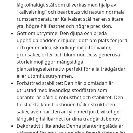
lågkolhaltigt stål som tillverkas med hjälp av
”kallvalsning” och bearbetas vid nästan normala
rumstemperaturer. Kallvalsat stål har en slätare
yta, högre hållfasthet och högre precision.
Gott om utrymme: Den djupa och breda
upphöjda bädden erbjuder gott om plats för jord
och ger en idealisk odlingsmiljö för växter,
grönsaker, örter och blommor. Dess generösa
storlek möjliggör mångsidiga
planteringsalternativ, perfekt för alla trädgårdar
eller utomhusutrymmen.
Förbättrad stabilitet: Den här blomlådan är
utrustad med invändiga stödfästen som
garanterar pålitlig robusthet och stabilitet. Den
förstärkta konstruktionen håller strukturen
säker, även när den är fylld med jord, vilket ger
långsiktig hållbarhet för dina trädgårdsbehov.
Dekorativt tilltalande: Denna planteringslåda är