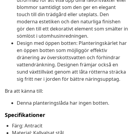
utformad för att visa upp dina favoritväxter eller
blommor samtidigt som den ger en elegant
touch till din trädgård eller uteplats. Den
moderna estetiken och den naturliga finishen
gör den till ett dekorativt element som smälter in
sömlöst i utomhusinredningen.
Design med öppen botten: Planteringskärlet har
en öppen botten som möjliggör effektiv
dränering av överskottsvatten och förhindrar
vattendränkning. Designen främjar också en
sund växttillväxt genom att låta rötterna sträcka
sig fritt ner i jorden för bättre näringsupptag.
Bra att känna till:
Denna planteringslåda har ingen botten.
Specifikationer
Färg: Antracit
Material: Kallvalsat stål