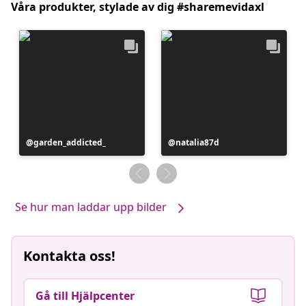
Våra produkter, stylade av dig #sharemevidaxl
Inlägg
garden_addicted_
Inlägg
natalia87d
publicerat
publicerat
av
av
Se hur man laddar upp bilder
Kontakta oss!
Gå till Hjälpcenter