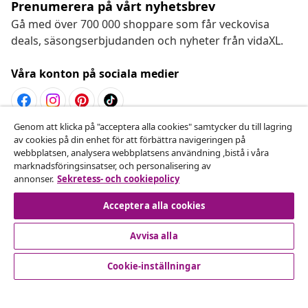
Prenumerera på vårt nyhetsbrev
Gå med över 700 000 shoppare som får veckovisa
deals, säsongserbjudanden och nyheter från vidaXL.
Våra konton på sociala medier
Genom att klicka på "acceptera alla cookies" samtycker du till lagring
Avbryta avtalet
av cookies på din enhet för att förbättra navigeringen på
webbplatsen, analysera webbplatsens användning ,bistå i våra
Skicka in en begäran om uttag för din beställning.
marknadsföringsinsatser, och personalisering av
annonser.
Sekretess- och cookiepolicy
Avbryta avtalet
Acceptera alla cookies
Avvisa alla
Kundservice
Cookie-inställningar
Företag