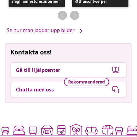
siegl.homestores.interieur
publicerat
Inlägg
thuisontwerper
av
publicerat
av
Se hur man laddar upp bilder
Kontakta oss!
Gå till Hjälpcenter
Rekommenderad
Chatta med oss