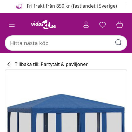
Föregående
Nästa
Fri frakt från 850 kr (fastlandet i Sverige)
Tillbaka till: Partytält & paviljoner