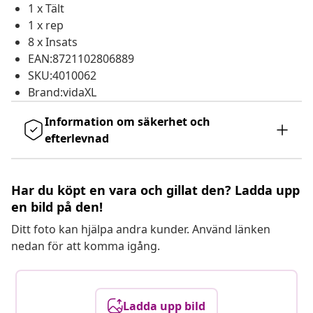
1 x Tält
1 x rep
8 x Insats
EAN:8721102806889
SKU:4010062
Brand:vidaXL
Information om säkerhet och
efterlevnad
Har du köpt en vara och gillat den? Ladda upp
en bild på den!
Ditt foto kan hjälpa andra kunder. Använd länken
nedan för att komma igång.
Ladda upp bild