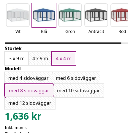
Vit
Blå
Grön
Antracit
Röd
Storlek
3 x 9 m
4 x 9 m
4 x 4 m
Modell
med 4 sidoväggar
med 6 sidoväggar
med 8 sidoväggar
med 10 sidoväggar
med 12 sidoväggar
1,636
kr
Inkl. moms