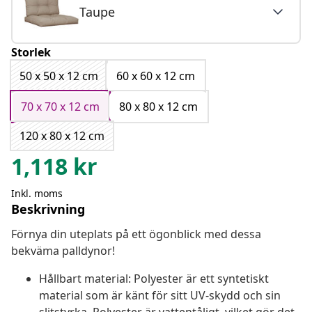
Taupe
Storlek
50 x 50 x 12 cm
60 x 60 x 12 cm
70 x 70 x 12 cm
80 x 80 x 12 cm
120 x 80 x 12 cm
1,118
kr
Inkl. moms
Beskrivning
Förnya din uteplats på ett ögonblick med dessa
bekväma palldynor!
Hållbart material: Polyester är ett syntetiskt
material som är känt för sitt UV-skydd och sin