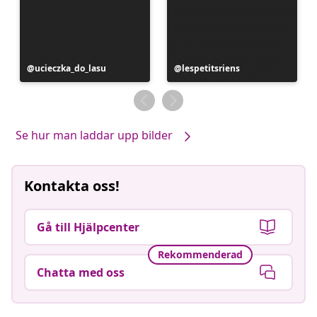
Inlägg
ucieczka_do_lasu
Inlägg
lespetitsriens
publicerat
publicerat
av
av
Se hur man laddar upp bilder
Kontakta oss!
Gå till Hjälpcenter
Rekommenderad
Chatta med oss