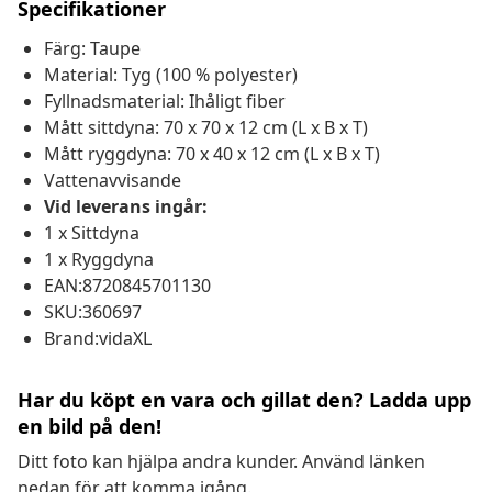
Specifikationer
Färg: Taupe
Material: Tyg (100 % polyester)
Fyllnadsmaterial: Ihåligt fiber
Mått sittdyna: 70 x 70 x 12 cm (L x B x T)
Mått ryggdyna: 70 x 40 x 12 cm (L x B x T)
Vattenavvisande
Vid leverans ingår:
1 x Sittdyna
1 x Ryggdyna
EAN:8720845701130
SKU:360697
Brand:vidaXL
Har du köpt en vara och gillat den? Ladda upp
en bild på den!
Ditt foto kan hjälpa andra kunder. Använd länken
nedan för att komma igång.