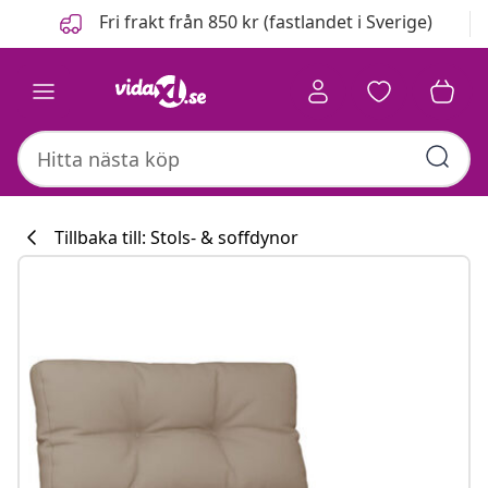
Föregående
Nästa
Fri frakt från 850 kr (fastlandet i Sverige)
Tillbaka till: Stols- & soffdynor