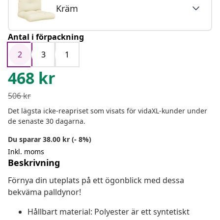
Kräm
Antal i förpackning
2
3
1
468
kr
506
kr
Det lägsta icke-reapriset som visats för vidaXL-kunder under
de senaste 30 dagarna.
Du sparar 38.00 kr (- 8%)
Inkl. moms
Beskrivning
Förnya din uteplats på ett ögonblick med dessa
bekväma palldynor!
Hållbart material: Polyester är ett syntetiskt