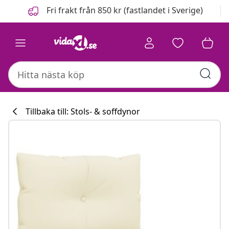
Föregående
Nästa
Fri frakt från 850 kr (fastlandet i Sverige)
Tillbaka till: Stols- & soffdynor