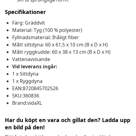
Specifikationer
Färg: Gräddvit
Material: Tyg (100 % polyester)
Fyllnadsmaterial: Ihåligt fiber
Mått sittdyna: 60 x 61,5 x 10 cm (B x D x H)
Mått ryggkudde: 60 x 38 x 13 cm (B x D x H)
Vattenavvisande
Vid leverans ingår:
1 x Sittdyna
1 x Ryggdyna
EAN:8720845702526
SKU:360836
Brand:vidaXL
Har du köpt en vara och gillat den? Ladda upp
en bild på den!