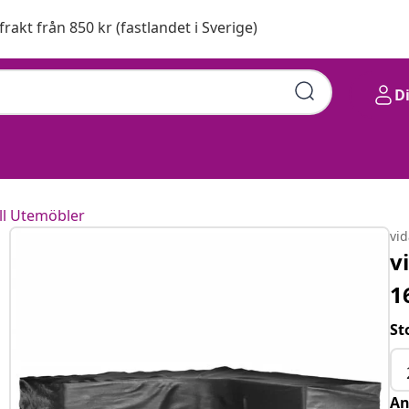
 frakt från 850 kr (fastlandet i Sverige)
D
ll Utemöbler
vi
v
1
St
An