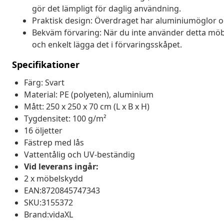
gör det lämpligt för daglig användning.
Praktisk design: Överdraget har aluminiumöglor och 
Bekväm förvaring: När du inte använder detta möbel
och enkelt lägga det i förvaringsskåpet.
Specifikationer
Färg: Svart
Material: PE (polyeten), aluminium
Mått: 250 x 250 x 70 cm (L x B x H)
Tygdensitet: 100 g/m²
16 öljetter
Fästrep med lås
Vattentålig och UV-beständig
Vid leverans ingår:
2 x möbelskydd
EAN:8720845747343
SKU:3155372
Brand:vidaXL