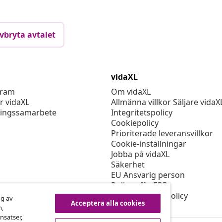
vbryta avtalet
vidaXL
gram
Om vidaXL
r vidaXL
Allmänna villkor Säljare vidaX
ingssamarbete
Integritetspolicy
Cookiepolicy
Prioriterade leveransvillkor
Cookie-inställningar
Jobba på vidaXL
Säkerhet
EU Ansvarig person
Policyn för EPR
Tillgänglighetspolicy
ng av
Acceptera alla cookies
n,
nsatser,