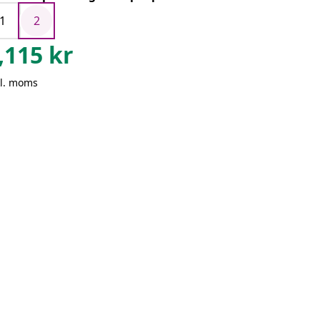
1
2
,115
kr
kl. moms