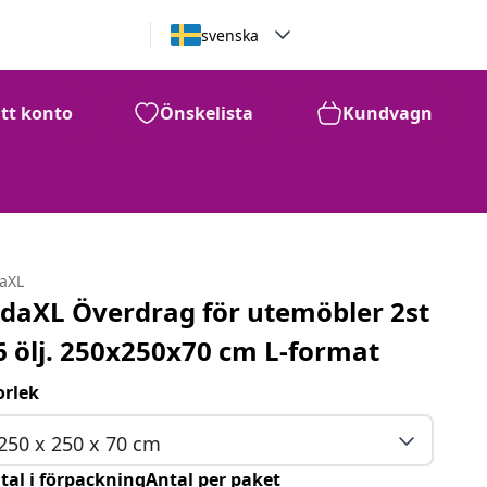
svenska
itt konto
Önskelista
Kundvagn
daXL
idaXL Överdrag för utemöbler 2st
6 ölj. 250x250x70 cm L-format
orlek
250 x 250 x 70 cm
tal i förpackningAntal per paket