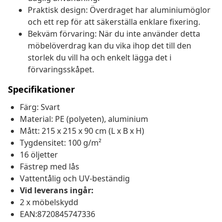
Praktisk design: Överdraget har aluminiumöglor
och ett rep för att säkerställa enklare fixering.
Bekväm förvaring: När du inte använder detta
möbelöverdrag kan du vika ihop det till den
storlek du vill ha och enkelt lägga det i
förvaringsskåpet.
Specifikationer
Färg: Svart
Material: PE (polyeten), aluminium
Mått: 215 x 215 x 90 cm (L x B x H)
Tygdensitet: 100 g/m²
16 öljetter
Fästrep med lås
Vattentålig och UV-beständig
Vid leverans ingår:
2 x möbelskydd
EAN:8720845747336