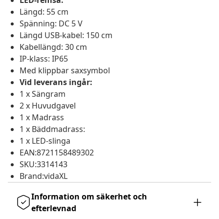
LED-remsa:
Längd: 55 cm
Spänning: DC 5 V
Längd USB-kabel: 150 cm
Kabellängd: 30 cm
IP-klass: IP65
Med klippbar saxsymbol
Vid leverans ingår:
1 x Sängram
2 x Huvudgavel
1 x Madrass
1 x Bäddmadrass:
1 x LED-slinga
EAN:8721158489302
SKU:3314143
Brand:vidaXL
Information om säkerhet och
efterlevnad