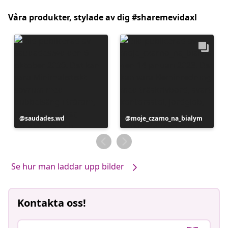
Våra produkter, stylade av dig #sharemevidaxl
Inlägg
saudades.wd
Inlägg
moje_czarno_na_bialym
publicerat
publicerat
av
av
Se hur man laddar upp bilder
Kontakta oss!