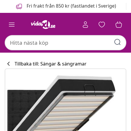
Föregående
Nästa
Fri frakt från 850 kr (fastlandet i Sverige)
Tillbaka till: Sängar & sängramar