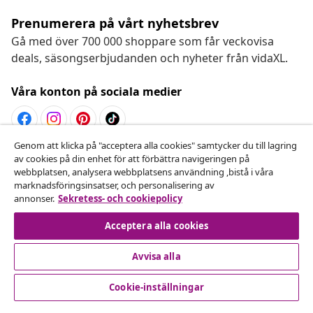
Prenumerera på vårt nyhetsbrev
Gå med över 700 000 shoppare som får veckovisa
deals, säsongserbjudanden och nyheter från vidaXL.
Våra konton på sociala medier
Genom att klicka på "acceptera alla cookies" samtycker du till lagring
Avbryta avtalet
av cookies på din enhet för att förbättra navigeringen på
webbplatsen, analysera webbplatsens användning ,bistå i våra
Skicka in en begäran om uttag för din beställning.
marknadsföringsinsatser, och personalisering av
annonser.
Sekretess- och cookiepolicy
Avbryta avtalet
Acceptera alla cookies
Avvisa alla
Kundservice
Cookie-inställningar