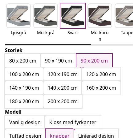
Ljusgrå
Mörkgrå
Svart
Mörkbru
Taupe
n
Storlek
80 x 200 cm
90 x 190 cm
90 x 200 cm
100 x 200 cm
120 x 190 cm
120 x 200 cm
140 x 190 cm
140 x 200 cm
160 x 200 cm
180 x 200 cm
200 x 200 cm
Modell
Vanlig design
Kloss med fyrkanter
Tuftad design
knappar
Linjerad design