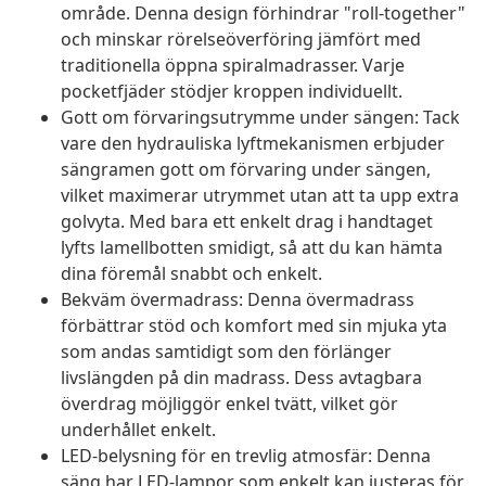
område. Denna design förhindrar "roll-together"
och minskar rörelseöverföring jämfört med
traditionella öppna spiralmadrasser. Varje
pocketfjäder stödjer kroppen individuellt.
Gott om förvaringsutrymme under sängen: Tack
vare den hydrauliska lyftmekanismen erbjuder
sängramen gott om förvaring under sängen,
vilket maximerar utrymmet utan att ta upp extra
golvyta. Med bara ett enkelt drag i handtaget
lyfts lamellbotten smidigt, så att du kan hämta
dina föremål snabbt och enkelt.
Bekväm övermadrass: Denna övermadrass
förbättrar stöd och komfort med sin mjuka yta
som andas samtidigt som den förlänger
livslängden på din madrass. Dess avtagbara
överdrag möjliggör enkel tvätt, vilket gör
underhållet enkelt.
LED-belysning för en trevlig atmosfär: Denna
säng har LED-lampor som enkelt kan justeras för