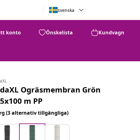
svenska
itt konto
Önskelista
Kundvagn
daXL
idaXL Ogräsmembran Grön
,5x100 m PP
rg
(3 alternativ tillgängliga)