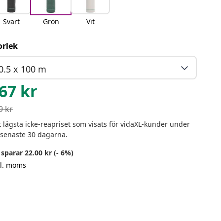
Svart
Grön
Vit
orlek
0.5 x 100 m
67
kr
9
kr
 lägsta icke-reapriset som visats för vidaXL-kunder under
 senaste 30 dagarna.
sparar 22.00 kr (- 6%)
kl. moms