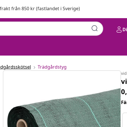
 frakt från 850 kr (fastlandet i Sverige)
D
ädgårdsskötsel
Trädgårdstyg
vi
v
0
Fä