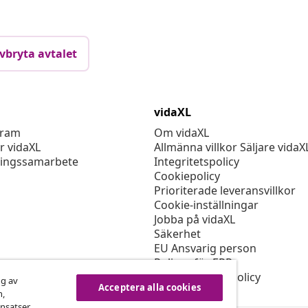
vbryta avtalet
vidaXL
gram
Om vidaXL
r vidaXL
Allmänna villkor Säljare vidaX
ingssamarbete
Integritetspolicy
Cookiepolicy
Prioriterade leveransvillkor
Cookie-inställningar
Jobba på vidaXL
Säkerhet
EU Ansvarig person
Policyn för EPR
Tillgänglighetspolicy
ng av
Acceptera alla cookies
n,
nsatser,