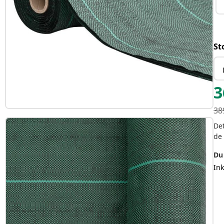
St
3
38
Det
de
Du 
In