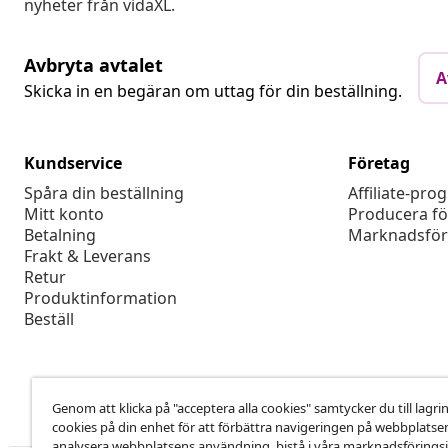
nyheter från vidaXL.
Avbryta avtalet
A
Skicka in en begäran om uttag för din beställning.
Kundservice
Företag
Spåra din beställning
Affiliate-pro
Mitt konto
Producera fö
Betalning
Marknadsför
Frakt & Leverans
Retur
Produktinformation
Beställ
Genom att klicka på "acceptera alla cookies" samtycker du till lagri
cookies på din enhet för att förbättra navigeringen på webbplatse
analysera webbplatsens användning ,bistå i våra marknadsföringsi