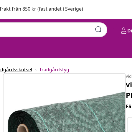
 frakt från 850 kr (fastlandet i Sverige)
D
ädgårdsskötsel
Trädgårdstyg
vi
v
P
Fä