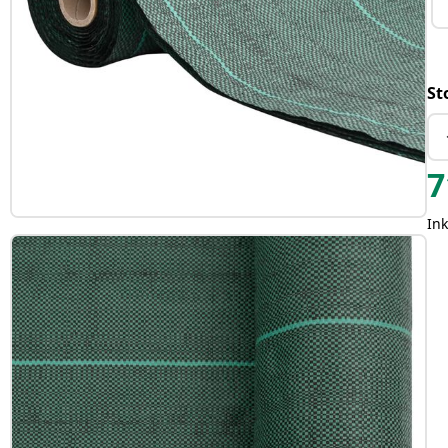
St
7
In