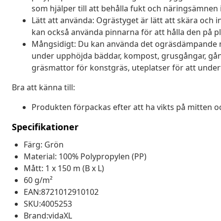
som hjälper till att behålla fukt och näringsämnen i
Lätt att använda: Ogrästyget är lätt att skära och i
kan också använda pinnarna för att hålla den på pl
Mångsidigt: Du kan använda det ogräsdämpande m
under upphöjda bäddar, kompost, grusgångar, gångv
gräsmattor för konstgräs, uteplatser för att undert
Bra att känna till:
Produkten förpackas efter att ha vikts på mitten oc
Specifikationer
Färg: Grön
Material: 100% Polypropylen (PP)
Mått: 1 x 150 m (B x L)
60 g/m²
EAN:8721012910102
SKU:4005253
Brand:vidaXL