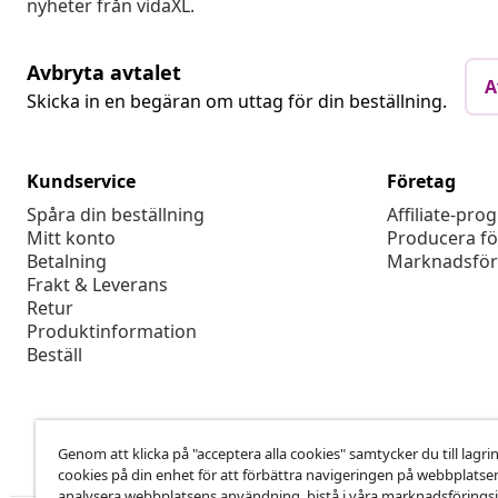
nyheter från vidaXL.
Avbryta avtalet
A
Skicka in en begäran om uttag för din beställning.
Kundservice
Företag
Spåra din beställning
Affiliate-pro
Mitt konto
Producera fö
Betalning
Marknadsför
Frakt & Leverans
Retur
Produktinformation
Beställ
Genom att klicka på "acceptera alla cookies" samtycker du till lagri
cookies på din enhet för att förbättra navigeringen på webbplatse
analysera webbplatsens användning ,bistå i våra marknadsföringsi