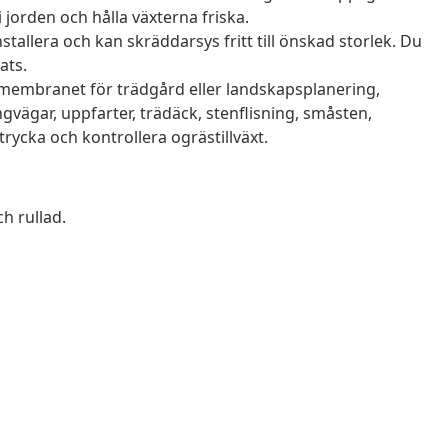
 jorden och hålla växterna friska.
nstallera och kan skräddarsys fritt till önskad storlek. Du
ats.
embranet för trädgård eller landskapsplanering,
ägar, uppfarter, trädäck, stenflisning, småsten,
rycka och kontrollera ogrästillväxt.
h rullad.