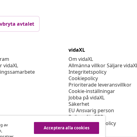
vbryta avtalet
vidaXL
gram
Om vidaXL
r vidaXL
Allmänna villkor Säljare vidaX
ingssamarbete
Integritetspolicy
Cookiepolicy
Prioriterade leveransvillkor
Cookie-inställningar
Jobba på vidaXL
Säkerhet
EU Ansvarig person
Policyn för EPR
Tillgänglighetspolicy
ng av
Acceptera alla cookies
n,
nsatser,