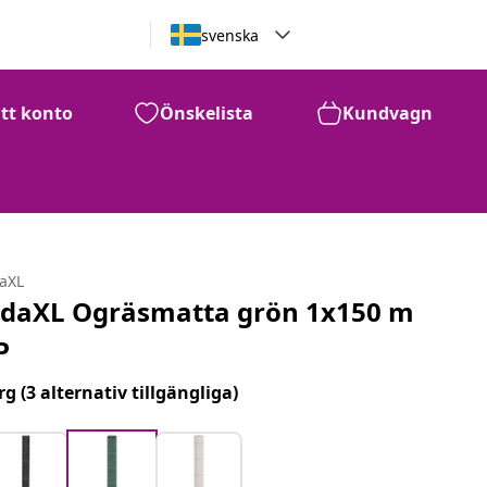
svenska
itt konto
Önskelista
Kundvagn
daXL
idaXL Ogräsmatta grön 1x150 m
P
rg
(3 alternativ tillgängliga)