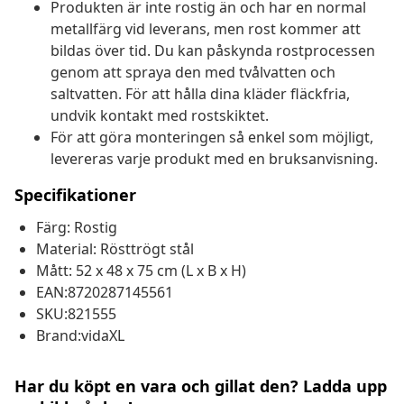
Produkten är inte rostig än och har en normal
metallfärg vid leverans, men rost kommer att
bildas över tid. Du kan påskynda rostprocessen
genom att spraya den med tvålvatten och
saltvatten. För att hålla dina kläder fläckfria,
undvik kontakt med rostskiktet.
För att göra monteringen så enkel som möjligt,
levereras varje produkt med en bruksanvisning.
Specifikationer
Färg: Rostig
Material: Rösttrögt stål
Mått: 52 x 48 x 75 cm (L x B x H)
EAN:8720287145561
SKU:821555
Brand:vidaXL
Har du köpt en vara och gillat den? Ladda upp