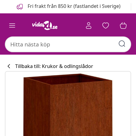
Föregående
Nästa
Fri frakt från 850 kr (fastlandet i Sverige)
Tillbaka till: Krukor & odlingslådor