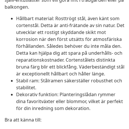
själv-entusiaster som vill göra fint i trädgården eller på
balkongen.
Hållbart material: Rosttrögt stål, även känt som
cortenstål. Detta är anti-frätande av sin natur. Det
utvecklar ett rostigt skyddande skikt mot
korrosion när den först utsätts för atmosfäriska
förhållanden. Således behöver du inte måla den.
Detta kan hjälpa dig att spara på underhålls- och
reparationskostnader. Cortenstålets distinkta
bruna färg blir ett blickfång. Väderbeständigt stål
är exceptionellt hållbart och håller länge.
Stabil ram: Stålramen säkerställer robusthet och
stabilitet.
Dekorativ funktion: Planteringslådan rymmer
dina favoritväxter eller blommor, vilket är perfekt
för din inredning som dekoration.
Bra att känna till: