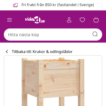
Föregående
Nästa
Fri frakt från 850 kr (fastlandet i Sverige)
Tillbaka till: Krukor & odlingslådor