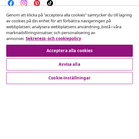
Genom att klicka på "acceptera alla cookies" samtycker du till lagring
Avbryta avtalet
av cookies på din enhet för att förbättra navigeringen på
webbplatsen, analysera webbplatsens användning ,bistå i våra
Skicka in en begäran om uttag för din beställning.
marknadsföringsinsatser, och personalisering av
annonser.
Sekretess- och cookiepolicy
Avbryta avtalet
Acceptera alla cookies
Avvisa alla
Kundservice
Cookie-inställningar
Företag
vidaXL
Upptäck mer