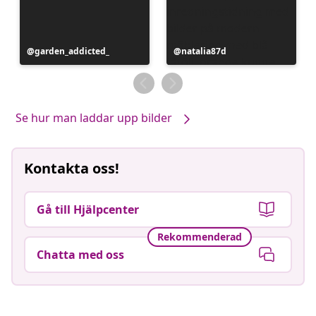
Inlägg
garden_addicted_
Inlägg
natalia87d
publicerat
publicerat
av
av
Se hur man laddar upp bilder
Kontakta oss!
Gå till Hjälpcenter
Rekommenderad
Chatta med oss