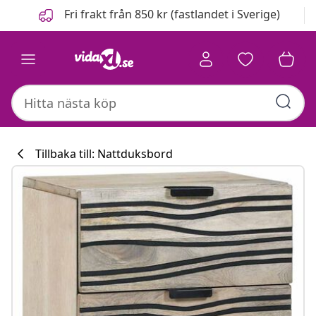
Föregående
Nästa
Fri frakt från 850 kr (fastlandet i Sverige)
Tillbaka till: Nattduksbord