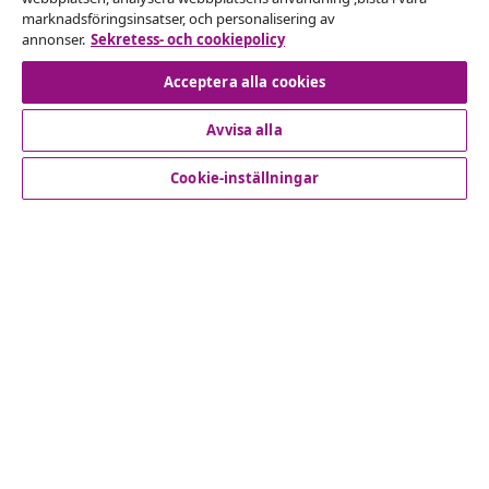
Skicka in en begäran om uttag för din beställning.
marknadsföringsinsatser, och personalisering av
annonser.
Sekretess- och cookiepolicy
Avbryta avtalet
Acceptera alla cookies
Avvisa alla
Kundservice
Cookie-inställningar
Företag
vidaXL
Upptäck mer