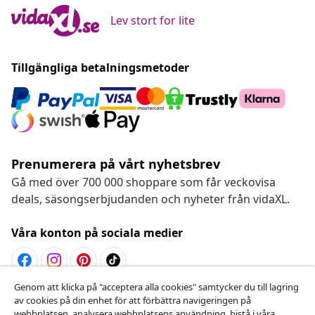
Lev stort for lite
Tillgängliga betalningsmetoder
Prenumerera på vårt nyhetsbrev
Gå med över 700 000 shoppare som får veckovisa
deals, säsongserbjudanden och nyheter från vidaXL.
Våra konton på sociala medier
Genom att klicka på "acceptera alla cookies" samtycker du till lagring
Avbryta avtalet
av cookies på din enhet för att förbättra navigeringen på
webbplatsen, analysera webbplatsens användning ,bistå i våra