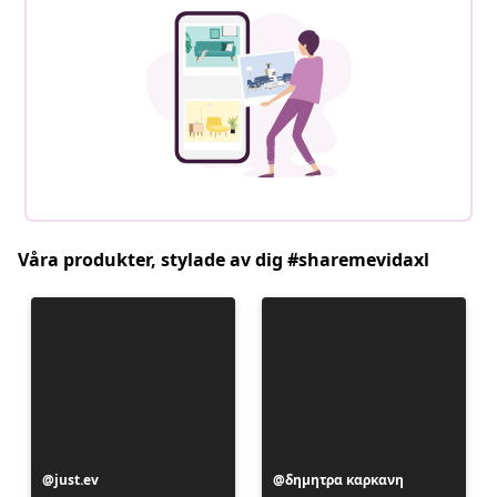
Våra produkter, stylade av dig #sharemevidaxl
Inlägg
just.ev
Inlägg
δημητρα καρκανη