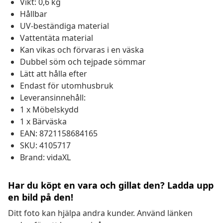
Vikt: 0,6 kg
Hållbar
UV-beständiga material
Vattentäta material
Kan vikas och förvaras i en väska
Dubbel söm och tejpade sömmar
Lätt att hålla efter
Endast för utomhusbruk
Leveransinnehåll:
1 x Möbelskydd
1 x Bärväska
EAN: 8721158684165
SKU: 4105717
Brand: vidaXL
Har du köpt en vara och gillat den? Ladda upp
en bild på den!
Ditt foto kan hjälpa andra kunder. Använd länken