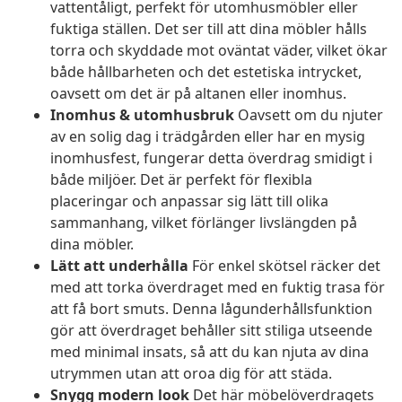
vattentåligt, perfekt för utomhusmöbler eller
fuktiga ställen. Det ser till att dina möbler hålls
torra och skyddade mot oväntat väder, vilket ökar
både hållbarheten och det estetiska intrycket,
oavsett om det är på altanen eller inomhus.
Inomhus & utomhusbruk
Oavsett om du njuter
av en solig dag i trädgården eller har en mysig
inomhusfest, fungerar detta överdrag smidigt i
både miljöer. Det är perfekt för flexibla
placeringar och anpassar sig lätt till olika
sammanhang, vilket förlänger livslängden på
dina möbler.
Lätt att underhålla
För enkel skötsel räcker det
med att torka överdraget med en fuktig trasa för
att få bort smuts. Denna lågunderhållsfunktion
gör att överdraget behåller sitt stiliga utseende
med minimal insats, så att du kan njuta av dina
utrymmen utan att oroa dig för att städa.
Snygg modern look
Det här möbelöverdragets