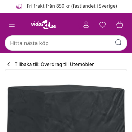
Föregående
Nästa
Fri frakt från 850 kr (fastlandet i Sverige)
Tillbaka till: Överdrag till Utemöbler