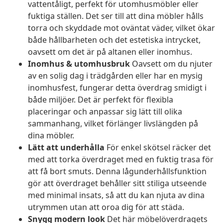
vattentåligt, perfekt för utomhusmöbler eller
fuktiga ställen. Det ser till att dina möbler hålls
torra och skyddade mot oväntat väder, vilket ökar
både hållbarheten och det estetiska intrycket,
oavsett om det är på altanen eller inomhus.
Inomhus & utomhusbruk
Oavsett om du njuter
av en solig dag i trädgården eller har en mysig
inomhusfest, fungerar detta överdrag smidigt i
både miljöer. Det är perfekt för flexibla
placeringar och anpassar sig lätt till olika
sammanhang, vilket förlänger livslängden på
dina möbler.
Lätt att underhålla
För enkel skötsel räcker det
med att torka överdraget med en fuktig trasa för
att få bort smuts. Denna lågunderhållsfunktion
gör att överdraget behåller sitt stiliga utseende
med minimal insats, så att du kan njuta av dina
utrymmen utan att oroa dig för att städa.
Snygg modern look
Det här möbelöverdragets