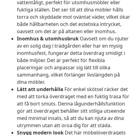
vattentåligt, perfekt för utomhusmöbler eller
fuktiga ställen. Det ser till att dina möbler hålls
torra och skyddade mot oväntat väder, vilket ökar
både hållbarheten och det estetiska intrycket,
oavsett om det är på altanen eller inomhus.
Inomhus & utomhusbruk
Oavsett om du njuter
av en solig dag i trädgården eller har en mysig
inomhusfest, fungerar detta överdrag smidigt i
både miljöer. Det är perfekt för flexibla
placeringar och anpassar sig lätt till olika
sammanhang, vilket förlänger livslängden på
dina möbler.
Lätt att underhålla
För enkel skötsel räcker det
med att torka överdraget med en fuktig trasa för
att få bort smuts. Denna lågunderhållsfunktion
gör att överdraget behåller sitt stiliga utseende
med minimal insats, så att du kan njuta av dina
utrymmen utan att oroa dig för att städa.
Snygg modern look
Det här möbelöverdragets