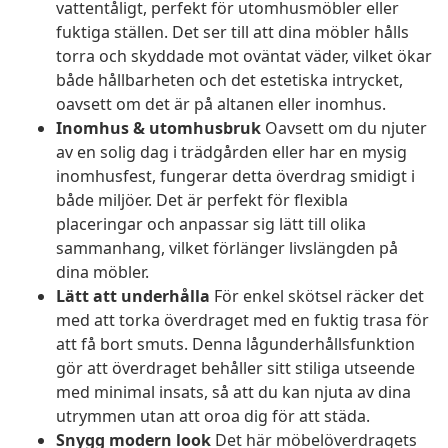
vattentåligt, perfekt för utomhusmöbler eller
fuktiga ställen. Det ser till att dina möbler hålls
torra och skyddade mot oväntat väder, vilket ökar
både hållbarheten och det estetiska intrycket,
oavsett om det är på altanen eller inomhus.
Inomhus & utomhusbruk
Oavsett om du njuter
av en solig dag i trädgården eller har en mysig
inomhusfest, fungerar detta överdrag smidigt i
både miljöer. Det är perfekt för flexibla
placeringar och anpassar sig lätt till olika
sammanhang, vilket förlänger livslängden på
dina möbler.
Lätt att underhålla
För enkel skötsel räcker det
med att torka överdraget med en fuktig trasa för
att få bort smuts. Denna lågunderhållsfunktion
gör att överdraget behåller sitt stiliga utseende
med minimal insats, så att du kan njuta av dina
utrymmen utan att oroa dig för att städa.
Snygg modern look
Det här möbelöverdragets