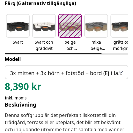
Färg
(6 alternativ tillgängliga)
Svart
Svart och
beige
mixa
grått och
gräddvit
och
beige
mörkgråt
gräddvit
och
t
Modell
ljusgrått
3x mitten + 3x hörn + fotstöd + bord (Ej i lager)
8,390
kr
Inkl. moms
Beskrivning
Denna soffgrupp är det perfekta tillskottet till din
trädgård, terrass eller uteplats, det blir ett bekvämt
och inbjudande utrymme för att samtala med vänner