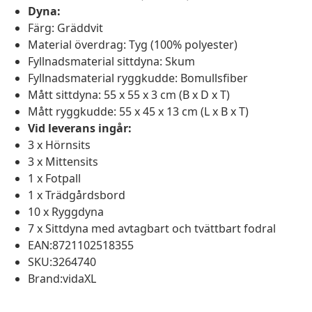
Dyna:
Färg: Gräddvit
Material överdrag: Tyg (100% polyester)
Fyllnadsmaterial sittdyna: Skum
Fyllnadsmaterial ryggkudde: Bomullsfiber
Mått sittdyna: 55 x 55 x 3 cm (B x D x T)
Mått ryggkudde: 55 x 45 x 13 cm (L x B x T)
Vid leverans ingår:
3 x Hörnsits
3 x Mittensits
1 x Fotpall
1 x Trädgårdsbord
10 x Ryggdyna
7 x Sittdyna med avtagbart och tvättbart fodral
EAN:8721102518355
SKU:3264740
Brand:vidaXL