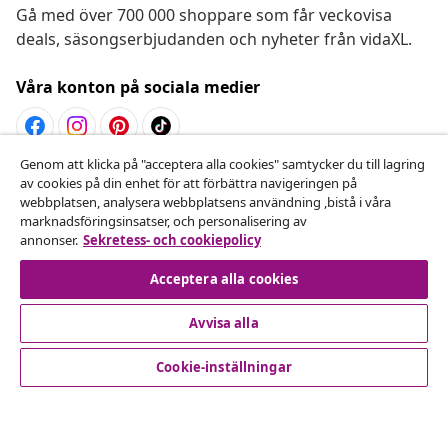
Gå med över 700 000 shoppare som får veckovisa
deals, säsongserbjudanden och nyheter från vidaXL.
Våra konton på sociala medier
Genom att klicka på "acceptera alla cookies" samtycker du till lagring
Avbryta avtalet
av cookies på din enhet för att förbättra navigeringen på
webbplatsen, analysera webbplatsens användning ,bistå i våra
Skicka in en begäran om uttag för din beställning.
marknadsföringsinsatser, och personalisering av
annonser.
Sekretess- och cookiepolicy
Avbryta avtalet
Acceptera alla cookies
Avvisa alla
Kundservice
Cookie-inställningar
Företag