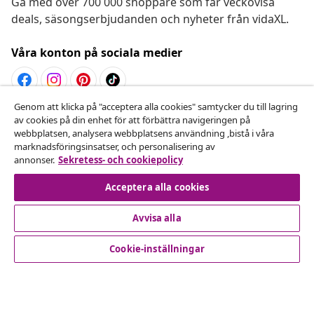
Gå med över 700 000 shoppare som får veckovisa
deals, säsongserbjudanden och nyheter från vidaXL.
Våra konton på sociala medier
Genom att klicka på "acceptera alla cookies" samtycker du till lagring
Avbryta avtalet
av cookies på din enhet för att förbättra navigeringen på
webbplatsen, analysera webbplatsens användning ,bistå i våra
Skicka in en begäran om uttag för din beställning.
marknadsföringsinsatser, och personalisering av
annonser.
Sekretess- och cookiepolicy
Avbryta avtalet
Acceptera alla cookies
Avvisa alla
Kundservice
Cookie-inställningar
Företag