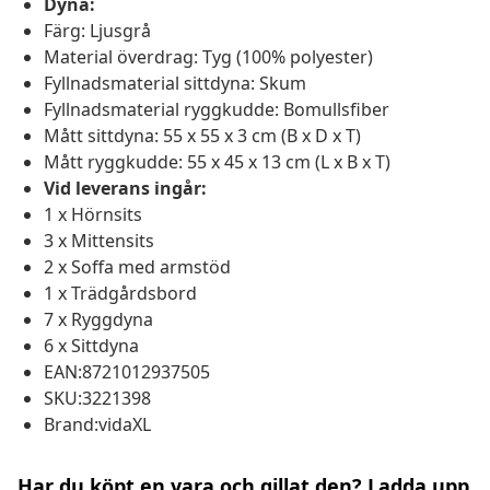
Dyna:
Färg: Ljusgrå
Material överdrag: Tyg (100% polyester)
Fyllnadsmaterial sittdyna: Skum
Fyllnadsmaterial ryggkudde: Bomullsfiber
Mått sittdyna: 55 x 55 x 3 cm (B x D x T)
Mått ryggkudde: 55 x 45 x 13 cm (L x B x T)
Vid leverans ingår:
1 x Hörnsits
3 x Mittensits
2 x Soffa med armstöd
1 x Trädgårdsbord
7 x Ryggdyna
6 x Sittdyna
EAN:8721012937505
SKU:3221398
Brand:vidaXL
Har du köpt en vara och gillat den? Ladda upp