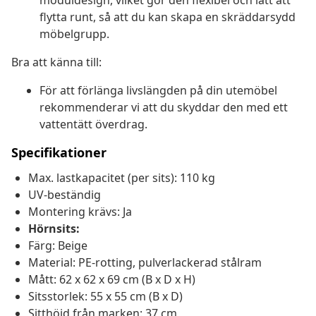
moduldesign, vilket gör den flexibel och lätt att
flytta runt, så att du kan skapa en skräddarsydd
möbelgrupp.
Bra att känna till:
För att förlänga livslängden på din utemöbel
rekommenderar vi att du skyddar den med ett
vattentätt överdrag.
Specifikationer
Max. lastkapacitet (per sits): 110 kg
UV-beständig
Montering krävs: Ja
Hörnsits:
Färg: Beige
Material: PE-rotting, pulverlackerad stålram
Mått: 62 x 62 x 69 cm (B x D x H)
Sitsstorlek: 55 x 55 cm (B x D)
Sitthöjd från marken: 37 cm