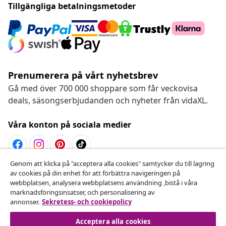
Tillgängliga betalningsmetoder
Prenumerera på vårt nyhetsbrev
Gå med över 700 000 shoppare som får veckovisa
deals, säsongserbjudanden och nyheter från vidaXL.
Våra konton på sociala medier
Genom att klicka på "acceptera alla cookies" samtycker du till lagring
Avbryta avtalet
av cookies på din enhet för att förbättra navigeringen på
webbplatsen, analysera webbplatsens användning ,bistå i våra
Skicka in en begäran om uttag för din beställning.
marknadsföringsinsatser, och personalisering av
annonser.
Sekretess- och cookiepolicy
Avbryta avtalet
Acceptera alla cookies