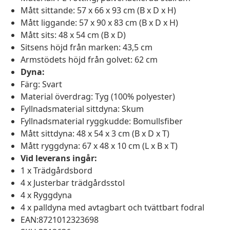
Mått sittande: 57 x 66 x 93 cm (B x D x H)
Mått liggande: 57 x 90 x 83 cm (B x D x H)
Mått sits: 48 x 54 cm (B x D)
Sitsens höjd från marken: 43,5 cm
Armstödets höjd från golvet: 62 cm
Dyna:
Färg: Svart
Material överdrag: Tyg (100% polyester)
Fyllnadsmaterial sittdyna: Skum
Fyllnadsmaterial ryggkudde: Bomullsfiber
Mått sittdyna: 48 x 54 x 3 cm (B x D x T)
Mått ryggdyna: 67 x 48 x 10 cm (L x B x T)
Vid leverans ingår:
1 x Trädgårdsbord
4 x Justerbar trädgårdsstol
4 x Ryggdyna
4 x palldyna med avtagbart och tvättbart fodral
EAN:8721012323698