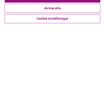
Avvisa alla
Kundservice
Cookie-inställningar
Företag
vidaXL
Upptäck mer
© 2008-2026 vidaXL www.vidaxl.se är en webbshop från
vidaXL Marketplace International B.V.