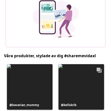
Våra produkter, stylade av dig #sharemevidaxl
Inlägg
bavarian_mummy
Inlägg
kellskrib
publicerat
publicerat