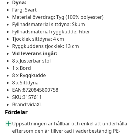
Dyna:
Färg: Svart
Material överdrag: Tyg (100% polyester)
Fyllnadsmaterial sittdyna: Skum
Fyllnadsmaterial ryggkudde: Fiber
Tjocklek sittdyna: 4 cm
Ryggkuddens tjocklek: 13 cm
Vid leverans ingår:
8 x Justerbar stol
1 x Bord
8 x Ryggkudde
8 x Sittdyna
EAN:8720845800758
SKU:3157611
Brand:vidaXL
Fördelar
Uppsättningen är hållbar och enkel att underhålla
eftersom den är tillverkad i väderbeständig PE-