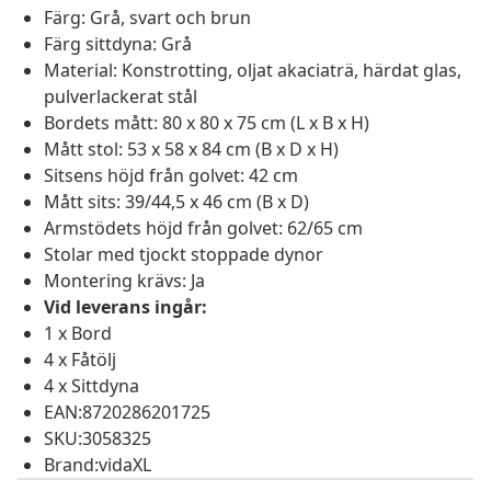
Färg: Grå, svart och brun
Färg sittdyna: Grå
Material: Konstrotting, oljat akaciaträ, härdat glas,
pulverlackerat stål
Bordets mått: 80 x 80 x 75 cm (L x B x H)
Mått stol: 53 x 58 x 84 cm (B x D x H)
Sitsens höjd från golvet: 42 cm
Mått sits: 39/44,5 x 46 cm (B x D)
Armstödets höjd från golvet: 62/65 cm
Stolar med tjockt stoppade dynor
Montering krävs: Ja
Vid leverans ingår:
1 x Bord
4 x Fåtölj
4 x Sittdyna
EAN:8720286201725
SKU:3058325
Brand:vidaXL