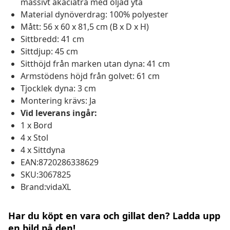
massivt akaciaträ med oljad yta
Material dynöverdrag: 100% polyester
Mått: 56 x 60 x 81,5 cm (B x D x H)
Sittbredd: 41 cm
Sittdjup: 45 cm
Sitthöjd från marken utan dyna: 41 cm
Armstödens höjd från golvet: 61 cm
Tjocklek dyna: 3 cm
Montering krävs: Ja
Vid leverans ingår:
1 x Bord
4 x Stol
4 x Sittdyna
EAN:8720286338629
SKU:3067825
Brand:vidaXL
Har du köpt en vara och gillat den? Ladda upp
en bild på den!