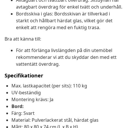
Avtagbart och tvättbart överdrag: Sittdynan har
avtagbart överdrag för enkel tvätt och underhåll.
Bordsskiva i glas: Bordsskivan är tillverkad i
starkt och hållbart härdat glas, vilket gör det
enkelt att rengöra med en fuktig trasa.
Bra att känna till:
För att förlänga livslängden på din utemöbel
rekommenderar vi att du skyddar den med ett
vattentätt överdrag.
Specifikationer
Max. lastkapacitet (per sits): 110 kg
UV-beständig
Montering krävs: Ja
Bord:
Färg: Svart
Material: Pulverlackerat stål, härdat glas
Mått: 80 x 80 x 74 cm (L x B x H)