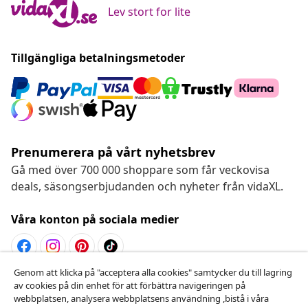
Lev stort for lite
Tillgängliga betalningsmetoder
Prenumerera på vårt nyhetsbrev
Gå med över 700 000 shoppare som får veckovisa
deals, säsongserbjudanden och nyheter från vidaXL.
Våra konton på sociala medier
Genom att klicka på "acceptera alla cookies" samtycker du till lagring
Avbryta avtalet
av cookies på din enhet för att förbättra navigeringen på
webbplatsen, analysera webbplatsens användning ,bistå i våra
Skicka in en begäran om uttag för din beställning.