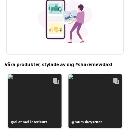
Våra produkter, stylade av dig #sharemevidaxl
Inlägg
el.et.mel.interieurs
Inlägg
mum3boys2022
publicerat
publicerat