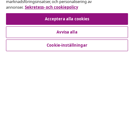
marknadsföringsinsatser, och personalisering av
annonser.
Sekretess- och cookiepolicy
Avbryta avtalet
Acceptera alla cookies
Avvisa alla
Kundservice
Cookie-inställningar
Företag
vidaXL
Upptäck mer