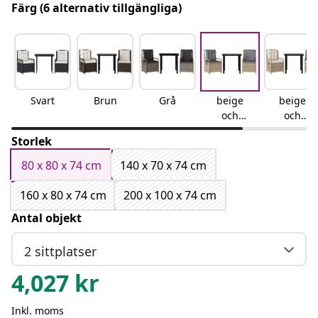
Färg
(6 alternativ tillgängliga)
Svart
Brun
Grå
beige
beige
och
och
ljusgrå
gräddvit
Storlek
80 x 80 x 74 cm
140 x 70 x 74 cm
160 x 80 x 74 cm
200 x 100 x 74 cm
Antal objekt
2 sittplatser
4,027
kr
Inkl. moms