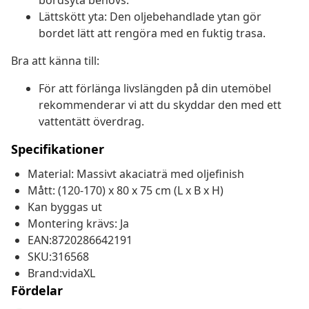
bordsyta behövs.
Lättskött yta: Den oljebehandlade ytan gör
bordet lätt att rengöra med en fuktig trasa.
Bra att känna till:
För att förlänga livslängden på din utemöbel
rekommenderar vi att du skyddar den med ett
vattentätt överdrag.
Specifikationer
Material: Massivt akaciaträ med oljefinish
Mått: (120-170) x 80 x 75 cm (L x B x H)
Kan byggas ut
Montering krävs: Ja
EAN:8720286642191
SKU:316568
Brand:vidaXL
Fördelar