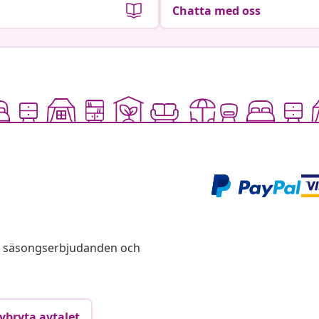
Chatta med oss
s, säsongserbjudanden och
vbryta avtalet