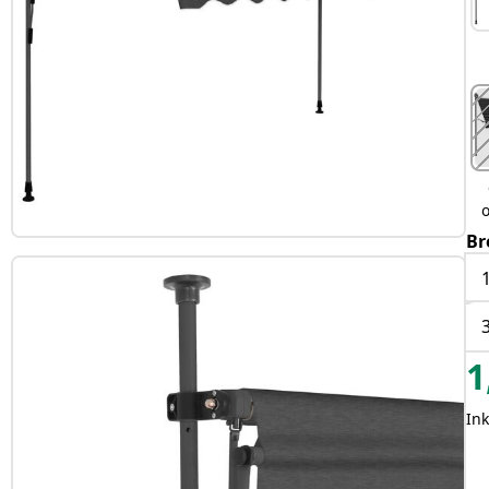
Br
1
In