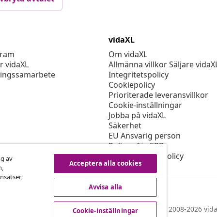
vidaXL
gram
Om vidaXL
r vidaXL
Allmänna villkor Säljare vidaX
ingssamarbete
Integritetspolicy
Cookiepolicy
Prioriterade leveransvillkor
Cookie-inställningar
Jobba på vidaXL
Säkerhet
EU Ansvarig person
Policyn för EPR
Tillgänglighetspolicy
ng av
Acceptera alla cookies
n,
nsatser,
Avvisa alla
© 2008-2026 vida
Cookie-inställningar