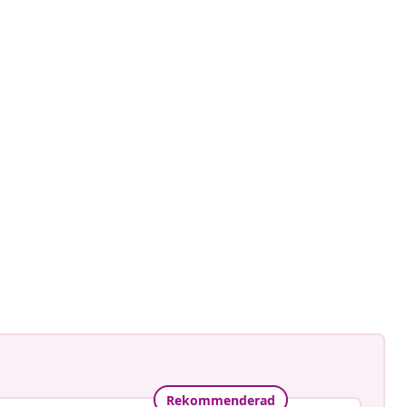
ecaravan
at
Rekommenderad