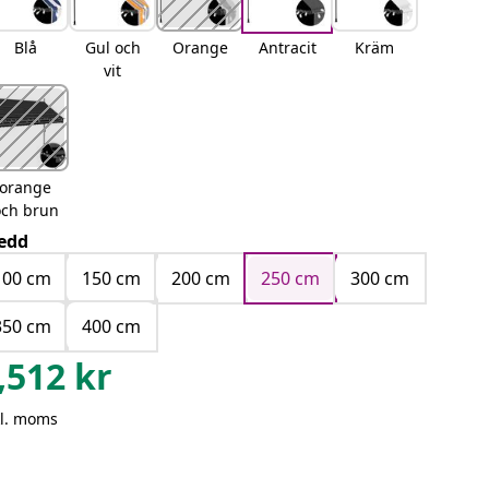
Blå
Gul och
Orange
Antracit
Kräm
vit
orange
och brun
edd
100 cm
150 cm
200 cm
250 cm
300 cm
350 cm
400 cm
,512
kr
kl. moms