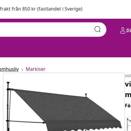
 frakt från 850 kr (fastlandet i Sverige)
D
omhusliv
Markiser
vi
v
m
Fä