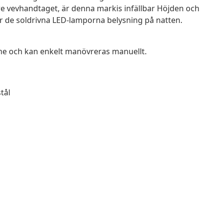
are vevhandtaget, är denna markis infällbar Höjden och
r de soldrivna LED-lamporna belysning på natten.
me och kan enkelt manövreras manuellt.
tål