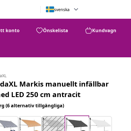
svenska
itt konto
Önskelista
Kundvagn
daXL
idaXL Markis manuellt infällbar
ed LED 250 cm antracit
rg
(6 alternativ tillgängliga)