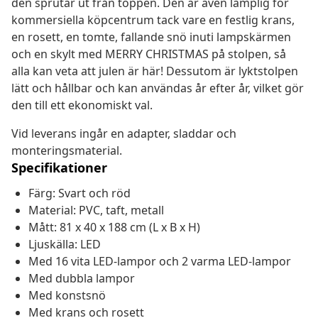
den sprutar ut från toppen. Den är även lämplig för
kommersiella köpcentrum tack vare en festlig krans,
en rosett, en tomte, fallande snö inuti lampskärmen
och en skylt med MERRY CHRISTMAS på stolpen, så
alla kan veta att julen är här! Dessutom är lyktstolpen
lätt och hållbar och kan användas år efter år, vilket gör
den till ett ekonomiskt val.
Vid leverans ingår en adapter, sladdar och
monteringsmaterial.
Specifikationer
Färg: Svart och röd
Material: PVC, taft, metall
Mått: 81 x 40 x 188 cm (L x B x H)
Ljuskälla: LED
Med 16 vita LED-lampor och 2 varma LED-lampor
Med dubbla lampor
Med konstsnö
Med krans och rosett