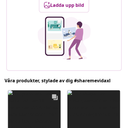
Ladda upp bild
Våra produkter, stylade av dig #sharemevidaxl