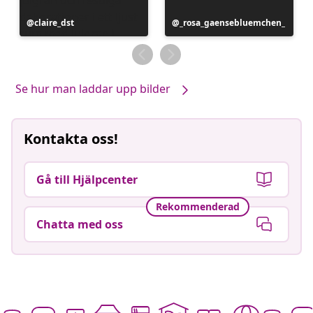
Inlägg
claire_dst
Inlägg
_rosa_gaensebluemchen_
publicerat
publicerat
av
av
Se hur man laddar upp bilder
Kontakta oss!
Gå till Hjälpcenter
Rekommenderad
Chatta med oss