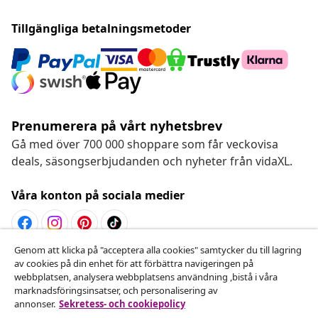
Tillgängliga betalningsmetoder
Prenumerera på vårt nyhetsbrev
Gå med över 700 000 shoppare som får veckovisa
deals, säsongserbjudanden och nyheter från vidaXL.
Våra konton på sociala medier
Genom att klicka på "acceptera alla cookies" samtycker du till lagring
Avbryta avtalet
av cookies på din enhet för att förbättra navigeringen på
webbplatsen, analysera webbplatsens användning ,bistå i våra
Skicka in en begäran om uttag för din beställning.
marknadsföringsinsatser, och personalisering av
annonser.
Sekretess- och cookiepolicy