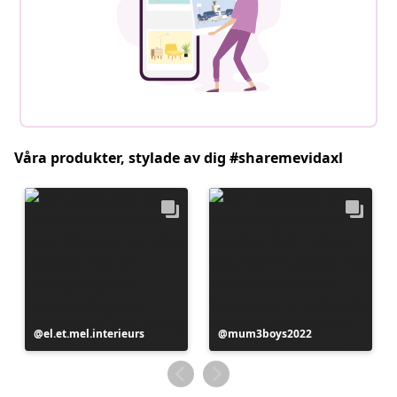
Våra produkter, stylade av dig #sharemevidaxl
Inlägg
el.et.mel.interieurs
Inlägg
mum3boys2022
publicerat
publicerat
av
av