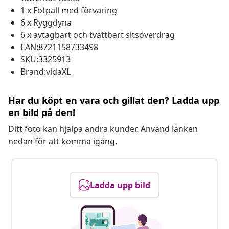
1 x Fotpall med förvaring
6 x Ryggdyna
6 x avtagbart och tvättbart sitsöverdrag
EAN:8721158733498
SKU:3325913
Brand:vidaXL
Har du köpt en vara och gillat den? Ladda upp
en bild på den!
Ditt foto kan hjälpa andra kunder. Använd länken
nedan för att komma igång.
Ladda upp bild