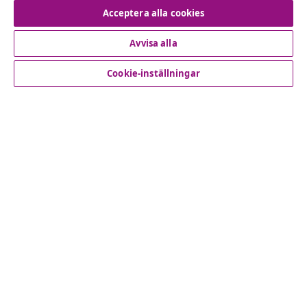
Avbryta avtalet
Acceptera alla cookies
Avvisa alla
Kundservice
Cookie-inställningar
Företag
vidaXL
Upptäck mer
© 2008-2026 vidaXL www.vidaxl.se är en webbshop från
vidaXL Marketplace International B.V.