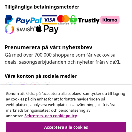
Tillgängliga betalningsmetoder
Prenumerera på vårt nyhetsbrev
Gå med över 700 000 shoppare som får veckovisa
deals, säsongserbjudanden och nyheter från vidaXL.
Våra konton på sociala medier
Genom att klicka på "acceptera alla cookies" samtycker du till lagring
av cookies på din enhet för att förbättra navigeringen på
Avbryta avtalet
webbplatsen, analysera webbplatsens användning ,bistå i våra
marknadsföringsinsatser, och personalisering av
Skicka in en begäran om uttag för din beställning.
annonser.
Sekretess- och cookiepolicy
Avbryta avtalet
Acceptera alla cookies