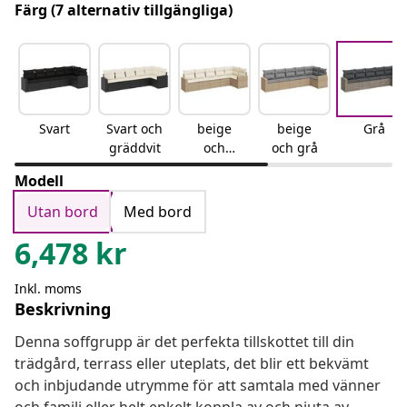
Färg
(7 alternativ tillgängliga)
Svart
Svart och
beige
beige
Grå
gräddvit
och
och grå
gräddvit
Modell
Utan bord
Med bord
6,478
kr
Inkl. moms
Beskrivning
Denna soffgrupp är det perfekta tillskottet till din
trädgård, terrass eller uteplats, det blir ett bekvämt
och inbjudande utrymme för att samtala med vänner