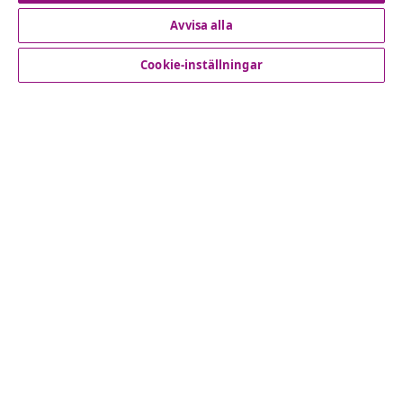
Avvisa alla
Kundservice
Cookie-inställningar
Företag
vidaXL
Upptäck mer
© 2008-2026 vidaXL www.vidaxl.se är en webbshop från
vidaXL Marketplace International B.V.