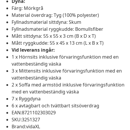
Dyna:
Färg: Mörkgrå
Material överdrag: Tyg (100% polyester)
Fyllnadsmaterial sittdyna: Skum
Fyllnadsmaterial ryggkudde: Bomullsfiber
Mått sittdyna: 55 x 55 x 3 cm (B x D x T)
Mått ryggkudde: 55 x 45 x 13 cm (L x B x T)
Vid leverans ingår:
1 x Hörnsits inklusive förvaringsfunktion med en
vattenbeständig väska
3 x Mittensits inklusive förvaringsfunktion med en
vattenbeständig väska
2 x Soffa med armstöd inklusive förvaringsfunktion
med en vattenbeständig väska
7 x Ryggdyna
6 x avtagbart och tvättbart sitsöverdrag
EAN:8721102303029
SKU:3251327
Brand:vidaXL