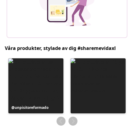
Våra produkter, stylade av dig #sharemevidaxl
Inlägg
unpisitoreformado
publicerat
av