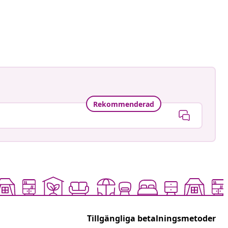
astradgard
at
Rekommenderad
Tillgängliga betalningsmetoder