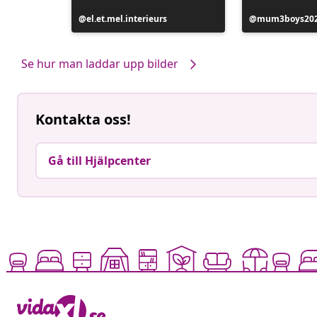
Inlägg
el.et.mel.interieurs
Inlägg
mum3boys20
publicerat
publicerat
av
av
Se hur man laddar upp bilder
Kontakta oss!
Gå till Hjälpcenter