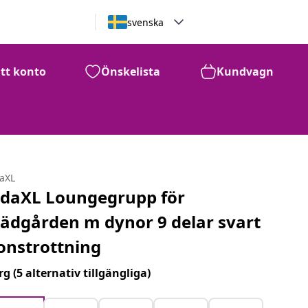
svenska
itt konto
Önskelista
Kundvagn
daXL
idaXL Loungegrupp för
rädgården m dynor 9 delar svart
onstrottning
rg
(5 alternativ tillgängliga)