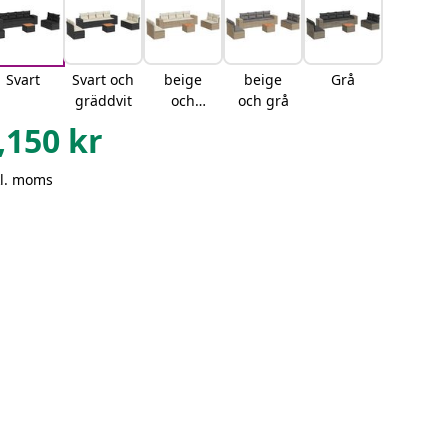
Svart
Svart och
beige
beige
Grå
gräddvit
och
och grå
gräddvit
,150
kr
kl. moms