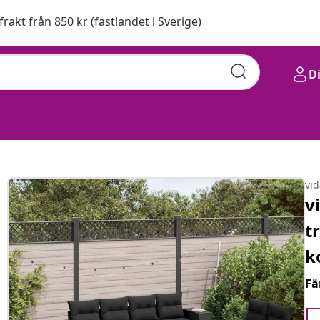
 frakt från 850 kr (fastlandet i Sverige)
D
vi
v
t
k
Fä