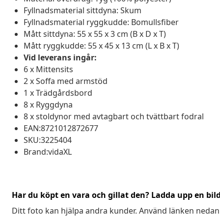
Fyllnadsmaterial sittdyna: Skum
Fyllnadsmaterial ryggkudde: Bomullsfiber
Mått sittdyna: 55 x 55 x 3 cm (B x D x T)
Mått ryggkudde: 55 x 45 x 13 cm (L x B x T)
Vid leverans ingår:
6 x Mittensits
2 x Soffa med armstöd
1 x Trädgårdsbord
8 x Ryggdyna
8 x stoldynor med avtagbart och tvättbart fodral
EAN:8721012872677
SKU:3225404
Brand:vidaXL
Har du köpt en vara och gillat den? Ladda upp en bil
Ditt foto kan hjälpa andra kunder. Använd länken nedan