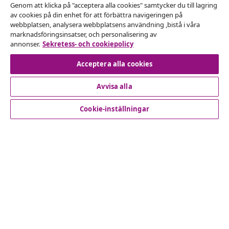
Genom att klicka på "acceptera alla cookies" samtycker du till lagring
Avbryta avtalet
av cookies på din enhet för att förbättra navigeringen på
webbplatsen, analysera webbplatsens användning ,bistå i våra
Skicka in en begäran om uttag för din beställning.
marknadsföringsinsatser, och personalisering av
annonser.
Sekretess- och cookiepolicy
Avbryta avtalet
Acceptera alla cookies
Avvisa alla
Kundservice
Cookie-inställningar
Företag
vidaXL
Upptäck mer