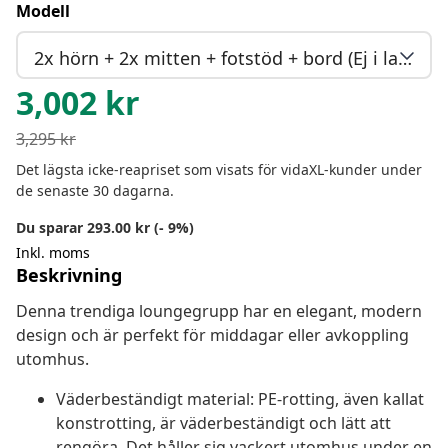
Modell
2x hörn + 2x mitten + fotstöd + bord (Ej i lager)
3,002
kr
3,295
kr
Det lägsta icke-reapriset som visats för vidaXL-kunder under
de senaste 30 dagarna.
Du sparar 293.00 kr (- 9%)
Inkl. moms
Beskrivning
Denna trendiga loungegrupp har en elegant, modern
design och är perfekt för middagar eller avkoppling
utomhus.
Väderbeständigt material: PE-rotting, även kallat
konstrotting, är väderbeständigt och lätt att
rengöra. Det håller sig vackert utomhus under en