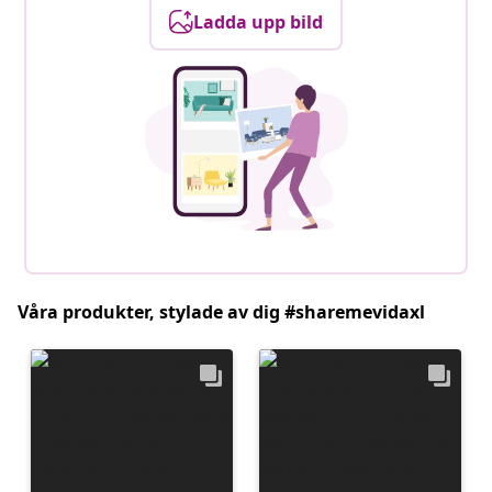
Ladda upp bild
Våra produkter, stylade av dig #sharemevidaxl