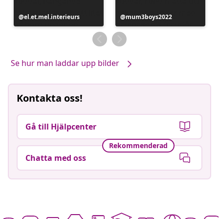
Inlägg
el.et.mel.interieurs
Inlägg
mum3boys2022
publicerat
publicerat
av
av
Se hur man laddar upp bilder
Kontakta oss!
Gå till Hjälpcenter
Rekommenderad
Chatta med oss