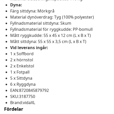
Dyna:
Färg sittdyna: Mörkgrå
Material dynöverdrag: Tyg (100% polyester)
Fyllnadsmaterial sittdyna: Skum
Fyllnadsmaterial för ryggkudde: PP-bomull
Mått ryggkudde: 55 x 45 x 12 cm (L x B x T)
Mått sittdyna: 55 x 55 x 3,5 cm (L x B x T)
Vid leverans ingår:
1 x Soffbord
2 x hörnstol
2 x Enkelstol
1 x Fotpall
5 x Sittdyna
6 x Ryggdyna
EAN:8720845879792
SKU:3187750
Brand:vidaXL
Fördelar