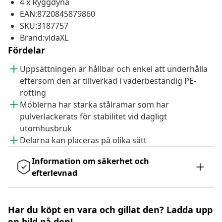
4 x Ryggdyna
EAN:8720845879860
SKU:3187757
Brand:vidaXL
Fördelar
Uppsättningen är hållbar och enkel att underhålla
eftersom den är tillverkad i väderbeständig PE-
rotting
Möblerna har starka stålramar som har
pulverlackerats för stabilitet vid dagligt
utomhusbruk
Delarna kan placeras på olika sätt
Information om säkerhet och
efterlevnad
Har du köpt en vara och gillat den? Ladda upp
en bild på den!