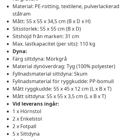
Material: PE-rotting, textilene, pulverlackerad
stålram
Mått: 55 x 55 x 34,5 cm (B x D x H)
Sitsstorlek: 55 x 55 cm (B x D)
Sitshöjd från marken: 31 cm
Max. lastkapacitet (per sits): 110 kg
Dyna:
Färg sittdyna: Mörkgrå
Material dynöverdrag: Tyg (100% polyester)
Fyllnadsmaterial sittdyna: Skum
Fyllnadsmaterial för ryggkudde: PP-bomull
Mått ryggkudde: 55 x 45 x 12 cm (L x B x T)
Mått sittdyna: 55 x 55 x 3,5 cm (L x B x T)
Vid leverans ingår:
1 x Hörnstol
2 x Enkelstol
2 x Fotpall
5 x Sittdyna