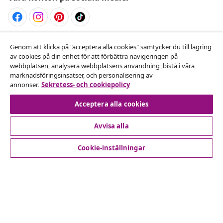
Avbryta avtalet
Genom att klicka på "acceptera alla cookies" samtycker du till lagring
av cookies på din enhet för att förbättra navigeringen på
Skicka in en begäran om uttag för din beställning.
webbplatsen, analysera webbplatsens användning ,bistå i våra
marknadsföringsinsatser, och personalisering av
Avbryta avtalet
annonser.
Sekretess- och cookiepolicy
Acceptera alla cookies
Avvisa alla
Kundservice
Cookie-inställningar
Företag
vidaXL
Upptäck mer