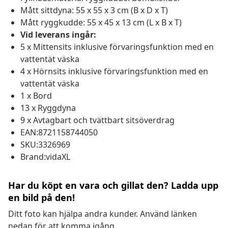
Mått sittdyna: 55 x 55 x 3 cm (B x D x T)
Mått ryggkudde: 55 x 45 x 13 cm (L x B x T)
Vid leverans ingår:
5 x Mittensits inklusive förvaringsfunktion med en
vattentät väska
4 x Hörnsits inklusive förvaringsfunktion med en
vattentät väska
1 x Bord
13 x Ryggdyna
9 x Avtagbart och tvättbart sitsöverdrag
EAN:8721158744050
SKU:3326969
Brand:vidaXL
Har du köpt en vara och gillat den? Ladda upp
en bild på den!
Ditt foto kan hjälpa andra kunder. Använd länken
nedan för att komma igång.