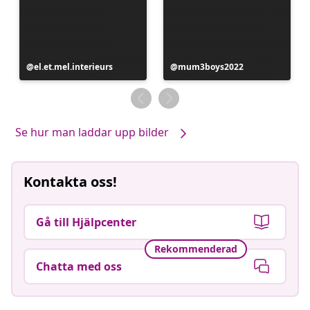
Inlägg
el.et.mel.interieurs
Inlägg
mum3boys2022
publicerat
publicerat
av
av
Se hur man laddar upp bilder
Kontakta oss!
Gå till Hjälpcenter
Rekommenderad
Chatta med oss