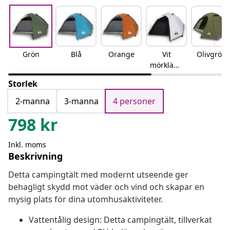
Grön
Blå
Orange
Vit
Olivgrön
mörklägg
ning
Storlek
2-manna
3-manna
4 personer
798
kr
Inkl. moms
Beskrivning
Detta campingtält med modernt utseende ger
behagligt skydd mot väder och vind och skapar en
mysig plats för dina utomhusaktiviteter.
Vattentålig design: Detta campingtält, tillverkat