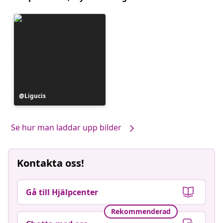
Inlägg
Ligucis
publicerat
av
Se hur man laddar upp bilder
Kontakta oss!
Gå till Hjälpcenter
Rekommenderad