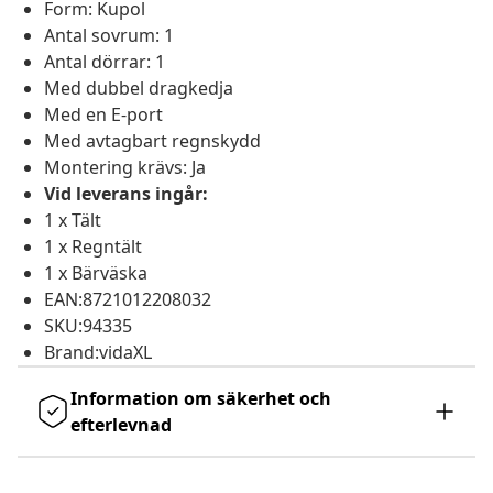
Form: Kupol
Antal sovrum: 1
Antal dörrar: 1
Med dubbel dragkedja
Med en E-port
Med avtagbart regnskydd
Montering krävs: Ja
Vid leverans ingår:
1 x Tält
1 x Regntält
1 x Bärväska
EAN:8721012208032
SKU:94335
Brand:vidaXL
Information om säkerhet och
efterlevnad