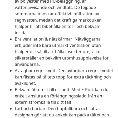
av polyester med PU-beläggning, är
vattenavvisande och vindtätt. De tejpade
sömmarna minskar effektivt infiltration av
regnvatten, medan det kraftiga markduken
hjälper till att bibehålla en torr och bekväm
insida.
Bra ventilation & nätskärmar: Nätväggarna
erbjuder inte bara utmärkt ventilation utan
hjälper också till att hålla insekter ute, vilket
säkerställer en bekväm utomhusupplevelse för
användarna.
Avtagbar regnskydd: Den avtagbara regnskyddet
kan fästas på tältets topp för extra täckning och
avskildhet.
Bekväm åtkomst till elsladd: Med E-Port kan du
enkelt ansluta en förlängningssladd från en
extern strömkälla till ditt tält.
Lätt och bärbar: Den hopfällbara och lätta
designen gör att du enkelt kan packa tältet och