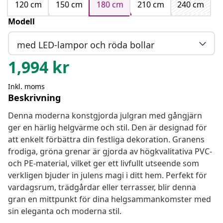
120 cm
150 cm
180 cm
210 cm
240 cm
Modell
med LED-lampor och röda bollar
1,994
kr
Inkl. moms
Beskrivning
Denna moderna konstgjorda julgran med gångjärn
ger en härlig helgvärme och stil. Den är designad för
att enkelt förbättra din festliga dekoration. Granens
frodiga, gröna grenar är gjorda av högkvalitativa PVC-
och PE-material, vilket ger ett livfullt utseende som
verkligen bjuder in julens magi i ditt hem. Perfekt för
vardagsrum, trädgårdar eller terrasser, blir denna
gran en mittpunkt för dina helgsammankomster med
sin eleganta och moderna stil.