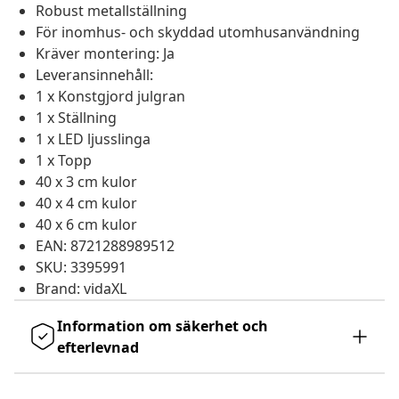
Robust metallställning
För inomhus- och skyddad utomhusanvändning
Kräver montering: Ja
Leveransinnehåll:
1 x Konstgjord julgran
1 x Ställning
1 x LED ljusslinga
1 x Topp
40 x 3 cm kulor
40 x 4 cm kulor
40 x 6 cm kulor
EAN: 8721288989512
SKU: 3395991
Brand: vidaXL
Information om säkerhet och
efterlevnad