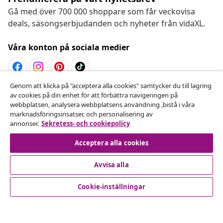
Gå med över 700 000 shoppare som får veckovisa
deals, säsongserbjudanden och nyheter från vidaXL.
Våra konton på sociala medier
Genom att klicka på "acceptera alla cookies" samtycker du till lagring
Avbryta avtalet
av cookies på din enhet för att förbättra navigeringen på
webbplatsen, analysera webbplatsens användning ,bistå i våra
Skicka in en begäran om uttag för din beställning.
marknadsföringsinsatser, och personalisering av
annonser.
Sekretess- och cookiepolicy
Avbryta avtalet
Acceptera alla cookies
Avvisa alla
Kundservice
Cookie-inställningar
Företag