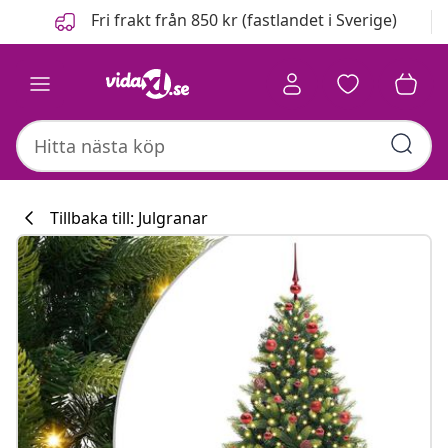
Föregående
Nästa
Fri frakt från 850 kr (fastlandet i Sverige)
Tillbaka till: Julgranar