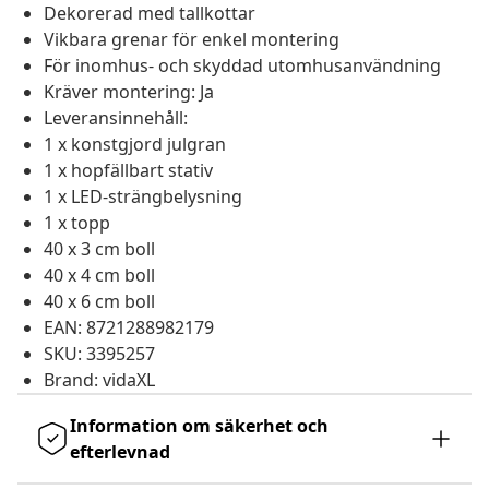
Dekorerad med tallkottar
Vikbara grenar för enkel montering
För inomhus- och skyddad utomhusanvändning
Kräver montering: Ja
Leveransinnehåll:
1 x konstgjord julgran
1 x hopfällbart stativ
1 x LED-strängbelysning
1 x topp
40 x 3 cm boll
40 x 4 cm boll
40 x 6 cm boll
EAN: 8721288982179
SKU: 3395257
Brand: vidaXL
Information om säkerhet och
efterlevnad