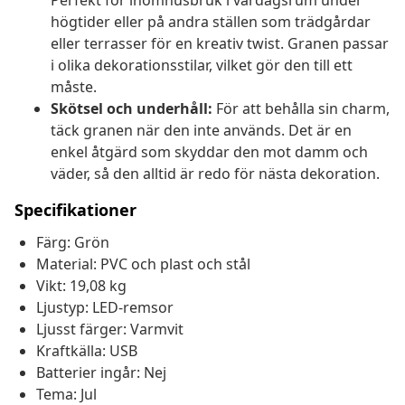
Perfekt för inomhusbruk i vardagsrum under
högtider eller på andra ställen som trädgårdar
eller terrasser för en kreativ twist. Granen passar
i olika dekorationsstilar, vilket gör den till ett
måste.
Skötsel och underhåll:
För att behålla sin charm,
täck granen när den inte används. Det är en
enkel åtgärd som skyddar den mot damm och
väder, så den alltid är redo för nästa dekoration.
Specifikationer
Färg: Grön
Material: PVC och plast och stål
Vikt: 19,08 kg
Ljustyp: LED-remsor
Ljusst färger: Varmvit
Kraftkälla: USB
Batterier ingår: Nej
Tema: Jul