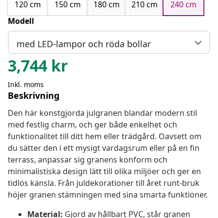
120 cm
150 cm
180 cm
210 cm
240 cm
Modell
med LED-lampor och röda bollar
3,744
kr
Inkl. moms
Beskrivning
Den här konstgjorda julgranen blandar modern stil
med festlig charm, och ger både enkelhet och
funktionalitet till ditt hem eller trädgård. Oavsett om
du sätter den i ett mysigt vardagsrum eller på en fin
terrass, anpassar sig granens konform och
minimalistiska design lätt till olika miljöer och ger en
tidlös känsla. Från juldekorationer till året runt-bruk
höjer granen stämningen med sina smarta funktioner.
Material:
Gjord av hållbart PVC, står granen