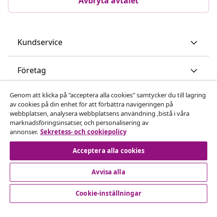
Avbryta avtalet
Kundservice
Företag
Genom att klicka på "acceptera alla cookies" samtycker du till lagring
vidaXL
av cookies på din enhet för att förbättra navigeringen på
webbplatsen, analysera webbplatsens användning ,bistå i våra
marknadsföringsinsatser, och personalisering av
Upptäck mer
annonser.
Sekretess- och cookiepolicy
Acceptera alla cookies
Avvisa alla
Cookie-inställningar
© 2008-2026 vidaXL www.vidaxl.se är en webbshop från
vidaXL Marketplace International B.V.