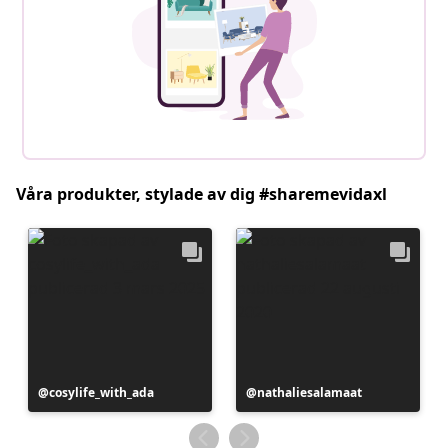
Våra produkter, stylade av dig #sharemevidaxl
Inlägg
cosylife_with_ada
Inlägg
nathaliesalamaat
publicerat
publicerat
av
av