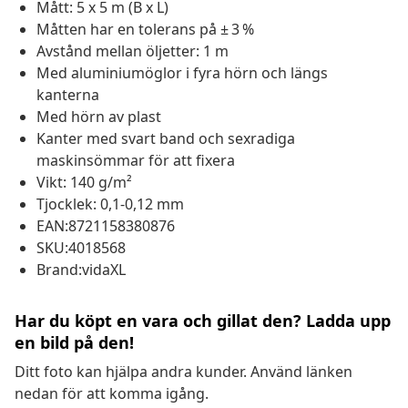
Mått: 5 x 5 m (B x L)
Måtten har en tolerans på ± 3 %
Avstånd mellan öljetter: 1 m
Med aluminiumöglor i fyra hörn och längs
kanterna
Med hörn av plast
Kanter med svart band och sexradiga
maskinsömmar för att fixera
Vikt: 140 g/m²
Tjocklek: 0,1-0,12 mm
EAN:8721158380876
SKU:4018568
Brand:vidaXL
Har du köpt en vara och gillat den? Ladda upp
en bild på den!
Ditt foto kan hjälpa andra kunder. Använd länken
nedan för att komma igång.