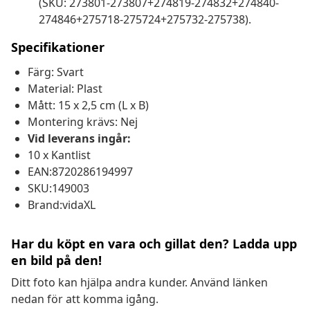
(SKU: 273801-273807+274819-274832+274840-
274846+275718-275724+275732-275738).
Specifikationer
Färg: Svart
Material: Plast
Mått: 15 x 2,5 cm (L x B)
Montering krävs: Nej
Vid leverans ingår:
10 x Kantlist
EAN:8720286194997
SKU:149003
Brand:vidaXL
Har du köpt en vara och gillat den? Ladda upp
en bild på den!
Ditt foto kan hjälpa andra kunder. Använd länken
nedan för att komma igång.