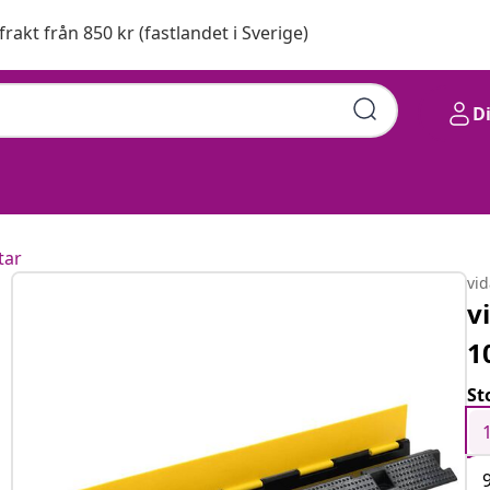
 frakt från 850 kr (fastlandet i Sverige)
D
tar
vi
v
1
St