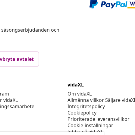
s, säsongserbjudanden och
vbryta avtalet
vidaXL
gram
Om vidaXL
r vidaXL
Allmänna villkor Säljare vidaX
ingssamarbete
Integritetspolicy
Cookiepolicy
Prioriterade leveransvillkor
Cookie-inställningar
Jobba på vidaXL