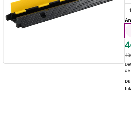
An
4
48
Det
de
Du 
In