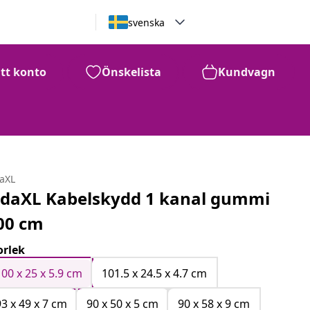
svenska
itt konto
Önskelista
Kundvagn
daXL
idaXL Kabelskydd 1 kanal gummi
00 cm
orlek
100 x 25 x 5.9 cm
101.5 x 24.5 x 4.7 cm
93 x 49 x 7 cm
90 x 50 x 5 cm
90 x 58 x 9 cm