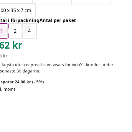
100 x 35 x 7 cm
tal i förpackningAntal per paket
1
2
4
62
kr
6
kr
 lägsta icke-reapriset som visats för vidaXL-kunder under
 senaste 30 dagarna.
sparar 24.00 kr (- 5%)
kl. moms