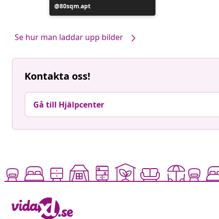
Inlägg
80sqm.apt
publicerat
av
Se hur man laddar upp bilder
Kontakta oss!
Gå till Hjälpcenter