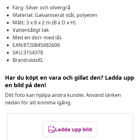
Färg: Silver och silvergrå
Material: Galvaniserat stål, polyeten
Mått: 3 x 8 x 2 m (B x D x H)
Vattentåligt tak
Med en dörr med lås
EAN:8720845682606
SKU:3154378
Brand:vidaXL
Har du köpt en vara och gillat den? Ladda upp
en bild på den!
Ditt foto kan hjälpa andra kunder. Använd länken
nedan för att komma igång.
Ladda upp bild