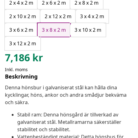
2 x 4 x 2 m
2 x 6 x 2 m
2 x 8 x 2 m
2 x 10 x 2 m
2 x 12 x 2 m
3 x 4 x 2 m
3 x 6 x 2 m
3 x 8 x 2 m
3 x 10 x 2 m
3 x 12 x 2 m
7,186
kr
Inkl. moms
Beskrivning
Denna hönsbur i galvaniserat stål kan hålla dina
kycklingar, höns, ankor och andra smådjur bekväma
och säkra.
Stabil ram: Denna hönsgård är tillverkad av
galvaniserat stål. Metallramarna säkerställer
stabilitet och stabilitet.
Vattenbeständigt material: Detta hönshus för