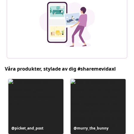
Våra produkter, stylade av dig #sharemevidaxl
Inlägg
picket_and_post
Inlägg
murry_the_bunny
publicerat
publicerat