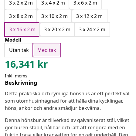
3 x 2 x 2 m
3 x 4 x 2 m
3 x 6 x 2 m
3 x 8 x 2 m
3 x 10 x 2 m
3 x 12 x 2 m
3 x 16 x 2 m
3 x 20 x 2 m
3 x 24 x 2 m
Modell
Utan tak
Med tak
16,341
kr
Inkl. moms
Beskrivning
Detta praktiska och rymliga hönshus är ett perfekt val
som utomhusinhägnad för att hålla dina kycklingar,
höns, ankor och andra smådjur bekväma.
Denna hönsbur är tillverkad av galvaniserat stål, vilket
gör buren stabil, hållbar och lätt att rengöra med en
fuktig trasa eller kranvatten för enkelt underhåll. Den