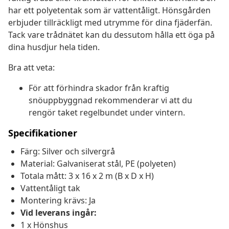
har ett polyetentak som är vattentåligt. Hönsgården
erbjuder tillräckligt med utrymme för dina fjäderfän.
Tack vare trådnätet kan du dessutom hålla ett öga på
dina husdjur hela tiden.
Bra att veta:
För att förhindra skador från kraftig
snöuppbyggnad rekommenderar vi att du
rengör taket regelbundet under vintern.
Specifikationer
Färg: Silver och silvergrå
Material: Galvaniserat stål, PE (polyeten)
Totala mått: 3 x 16 x 2 m (B x D x H)
Vattentåligt tak
Montering krävs: Ja
Vid leverans ingår:
1 x Hönshus