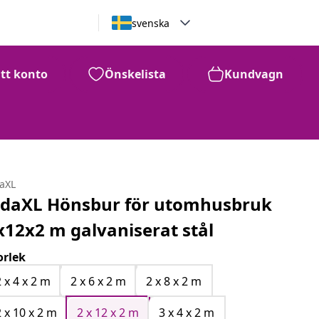
svenska
itt konto
Önskelista
Kundvagn
daXL
idaXL Hönsbur för utomhusbruk
x12x2 m galvaniserat stål
orlek
2 x 4 x 2 m
2 x 6 x 2 m
2 x 8 x 2 m
2 x 10 x 2 m
2 x 12 x 2 m
3 x 4 x 2 m