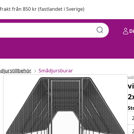
 frakt från 850 kr (fastlandet i Sverige)
D
djurstillbehör
Smådjursburar
vi
v
2
St