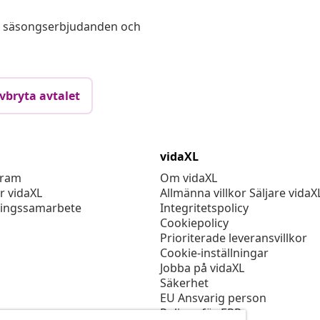
s, säsongserbjudanden och
vbryta avtalet
vidaXL
gram
Om vidaXL
r vidaXL
Allmänna villkor Säljare vidaX
ingssamarbete
Integritetspolicy
Cookiepolicy
Prioriterade leveransvillkor
Cookie-inställningar
Jobba på vidaXL
Säkerhet
EU Ansvarig person
Policyn för EPR