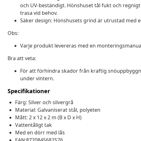
och UV-beständigt. Hönshuset tål fukt och regnigt
trasa vid behov.
Säker design: Hönshusets grind är utrustad med ett
Obs:
Varje produkt levereras med en monteringsmanual 
Bra att veta:
För att förhindra skador från kraftig snöuppbygg
under vintern.
Specifikationer
Färg: Silver och silvergrå
Material: Galvaniserat stål, polyeten
Mått: 2 x 12 x 2 m (B x D x H)
Vattentåligt tak
Med en dörr med lås
EAN:8720845682576